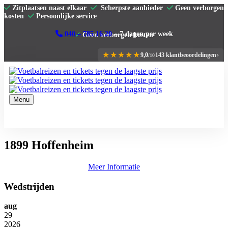
Zitplaatsen naast elkaar
Scherpste aanbieder
Geen verborgen
kosten
Persoonlijke service
040 – 785 16 20
– 7 dagen per week
›
★★★★★
9,0
143 klantbeoordelingen
/10
Menu
Home
Premier League
La Liga
1899 Hoffenheim
Serie A
Bundesliga
Clubs
Meer Informatie
Reviews
Contact
Wedstrijden
aug
29
2026