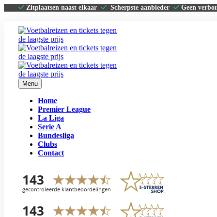
Zitplaatsen naast elkaar
Scherpste aanbieder
Geen verbo
Menu
Home
Premier League
La Liga
Serie A
Bundesliga
Clubs
Contact