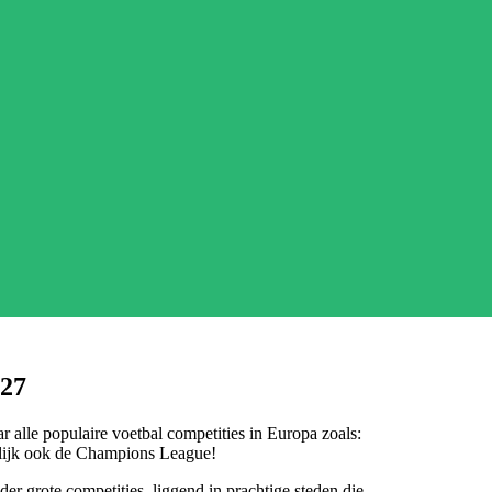
027
 alle populaire voetbal competities in Europa zoals:
rlijk ook de Champions League!
er grote competities, liggend in prachtige steden die