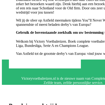
zeker het bezoeken waard zijn. Denk hierbij aan een bezoek
of een reis naar Schotland voor de Old firm. Door ons zeer ui
wedstrijd voor jou tussen!
Wil jij de sfeer op Anfield meemaken tijdens You”ll Never Wal
spannendste of meest beladen derby’s van Europa?
Gebruik de bovenstaande zoekbalk om uw bestemming te 
Welkom bij Victory Voetbalreizen. Boek complete voetbalrei
Liga, Bundesliga, Serie A en Champions League.
Van Anfield tot de grootste derby’s van Europa: vind jouw we
Victoryvoetbalreizen.nl is de nieuwe naam van Complete
Zelfde team, zelfde persoonlijke service.