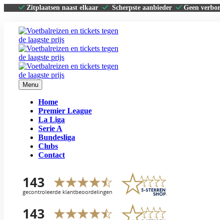
Zitplaatsen naast elkaar
Scherpste aanbieder
Geen verbo
Menu
Home
Premier League
La Liga
Serie A
Bundesliga
Clubs
Contact