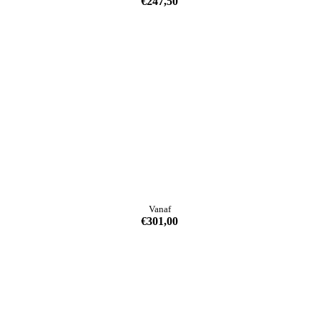
€
247,50
Vanaf
€
301,00