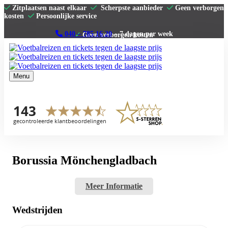
Zitplaatsen naast elkaar
Scherpste aanbieder
Geen verborgen
kosten
Persoonlijke service
040 – 785 16 20
– 7 dagen per week
Menu
Home
Premier League
La Liga
Serie A
Bundesliga
Clubs
Contact
Borussia Mönchengladbach
Meer Informatie
Wedstrijden