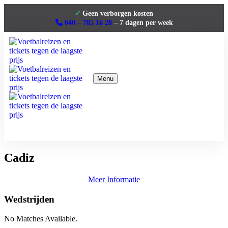
040 – 785 16 20
– 7 dagen per week
Menu
Home
Premier League
La Liga
Cadiz
Serie A
Bundesliga
Clubs
Meer Informatie
Contact
Wedstrijden
No Matches Available.