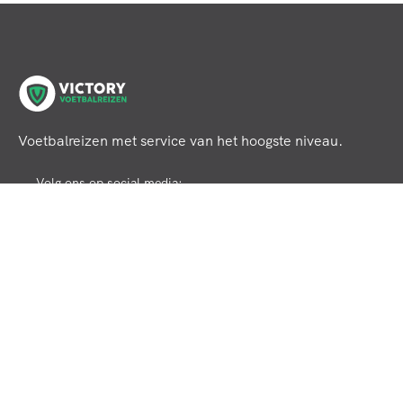
Voetbalreizen met service van het hoogste niveau.
Volg ons op social media:
Klantenservice
Veelgestelde vragen
Premium Service