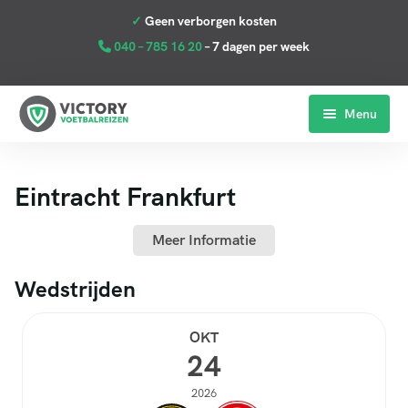
040 – 785 16 20
– 7 dagen per week
Menu
Home
Eintracht Frankfurt
Premier League
La Liga
Meer Informatie
Serie A
Wedstrijden
Bundesliga
OKT
24
Clubs
2026
Reviews