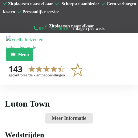
Zitplaatsen naast elkaar
Scherpste aanbieder
Geen verborgen
kosten
Persoonlijke service
040 – 785 16 20
– 7 dagen per week
Menu
Home
Premier League
La Liga
Luton Town
Serie A
Meer Informatie
Bundesliga
Wedstrijden