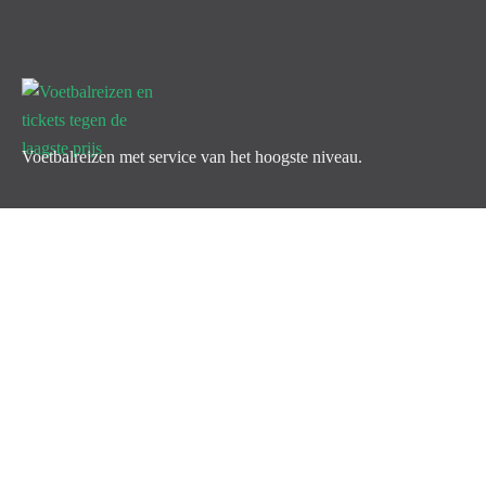
Voetbalreizen met service van het hoogste niveau.
Icomoon-facebook
Icomoon-instagram
Klantenservice
Veelgestelde vragen
Premium Service
Garanties