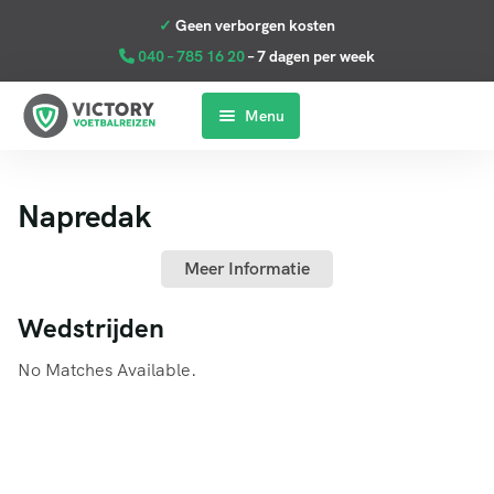
040 – 785 16 20
– 7 dagen per week
Menu
Home
Napredak
Premier League
La Liga
Meer Informatie
Serie A
Wedstrijden
Bundesliga
No Matches Available.
Clubs
Contact