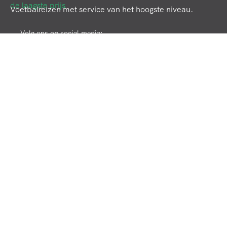
Voetbalreizen met service van het hoogste niveau.
Volg ons op social media:
Klantenservice
Veelgestelde vragen
Premium Service
Garanties