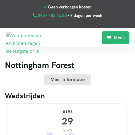
040 – 785 16 20
– 7 dagen per week
Menu
Home
Nottingham Forest
Premier League
La Liga
Meer Informatie
Serie A
Wedstrijden
Bundesliga
AUG
29
Clubs
2026
Reviews