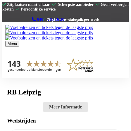
Zitplaatsen naast elkaar
Scherpste aanbieder
Geen verborgen
kosten
Persoonlijke service
040 – 785 16 20
– 7 dagen per week
Menu
Home
Premier League
La Liga
Serie A
Bundesliga
Clubs
Contact
RB Leipzig
Meer Informatie
Wedstrijden