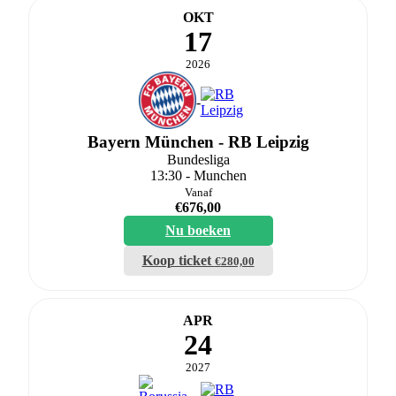
OKT
17
2026
-
Bayern München - RB Leipzig
Bundesliga
13:30 - Munchen
Vanaf
€
676,00
Nu boeken
Koop ticket
€
280,00
APR
24
2027