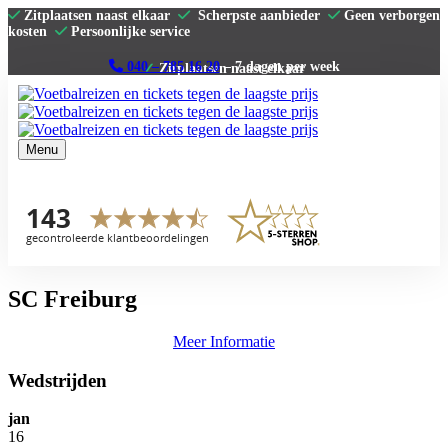
Zitplaatsen naast elkaar
Scherpste aanbieder
Geen verborgen
kosten
Persoonlijke service
040 – 785 16 20
– 7 dagen per week
Menu
Home
Premier League
La Liga
Serie A
Bundesliga
Clubs
Contact
SC Freiburg
Meer Informatie
Wedstrijden
jan
16