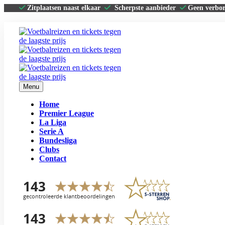
Zitplaatsen naast elkaar
Scherpste aanbieder
Geen verbo
Menu
Home
Premier League
La Liga
Serie A
Bundesliga
Clubs
Contact