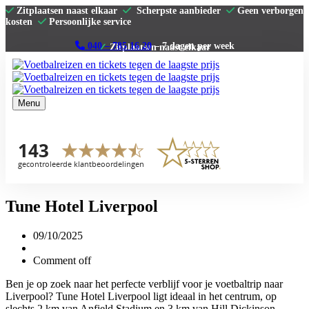
Zitplaatsen naast elkaar
Scherpste aanbieder
Geen verborgen
kosten
Persoonlijke service
040 – 785 16 20
– 7 dagen per week
Menu
Home
Premier League
La Liga
Serie A
Bundesliga
Clubs
Contact
Tune Hotel Liverpool
09/10/2025
Comment off
Ben je op zoek naar het perfecte verblijf voor je voetbaltrip naar
Liverpool? Tune Hotel Liverpool ligt ideaal in het centrum, op
slechts 2 km van Anfield Stadium en 3 km van Hill Dickinson