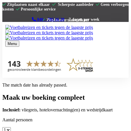
Zitplaatsen naast elkaar
Scherpste aanbieder
Geen verborgen
kosten
Persoonlijke service
040 – 785 16 20
– 7 dagen per week
Menu
Home
Premier League
La Liga
Serie A
Bundesliga
Clubs
The match date has already passed.
Contact
Maak uw boeking compleet
Inclusief:
vliegreis, hotelovernachting(en) en wedstrijdkaart
Aantal personen