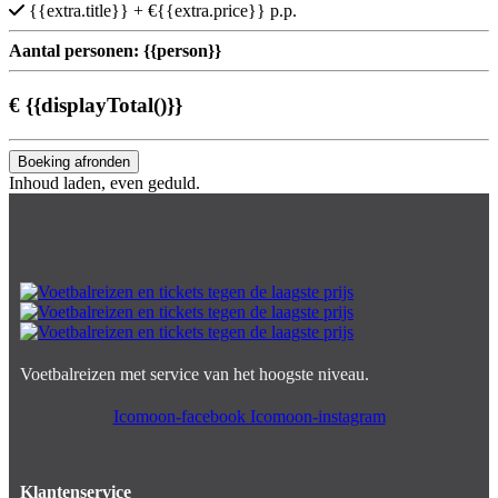
{{extra.title}}
+ €{{extra.price}} p.p.
Aantal personen:
{{person}}
€
{{displayTotal()}}
Boeking afronden
Inhoud laden, even geduld.
Voetbalreizen met service van het hoogste niveau.
Icomoon-facebook
Icomoon-instagram
Klantenservice