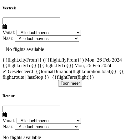
Vertrek
Vanaf:
Naar:
--No flights available--
{{flight.cityFrom}} ({{flight.flyFrom}})
Mon, 26 Feb 2024
{{flight.cityTo}} ({{flight.flyTo}})
Mon, 26 Feb 2024
✓ Geselecteerd
{{formatDuration(flight.duration.total)}}
{{
flight.route | hasStop }}
{{flightFare(flight)}}
Toon meer
Retour
Vanaf:
Naar:
No flights available