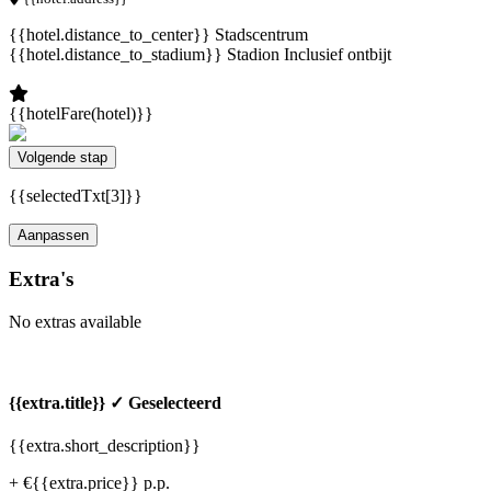
{{hotel.distance_to_center}} Stadscentrum
{{hotel.distance_to_stadium}} Stadion
Inclusief ontbijt
{{hotelFare(hotel)}}
Volgende stap
{{selectedTxt[3]}}
Aanpassen
Extra's
No extras available
{{extra.title}}
✓ Geselecteerd
{{extra.short_description}}
+ €{{extra.price}} p.p.