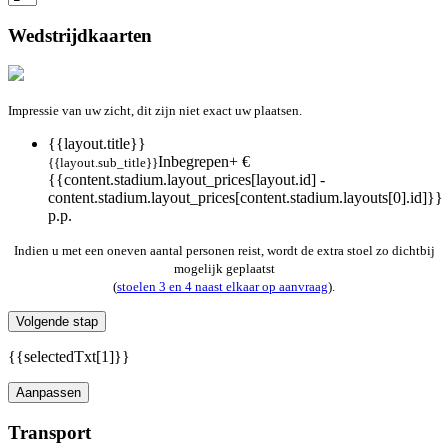
Wedstrijdkaarten
Impressie van uw zicht, dit zijn niet exact uw plaatsen.
{{layout.title}}
Inbegrepen
+ €
{{layout.sub_title}}
{{content.stadium.layout_prices[layout.id] -
content.stadium.layout_prices[content.stadium.layouts[0].id]}}
p.p.
Indien u met een oneven aantal personen reist, wordt de extra stoel zo dichtbij
mogelijk geplaatst
(
stoelen 3 en 4 naast elkaar op aanvraag
).
Volgende stap
{{selectedTxt[1]}}
Aanpassen
Transport