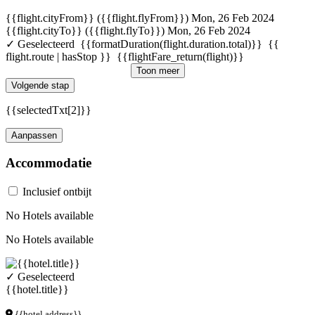
{{flight.cityFrom}} ({{flight.flyFrom}})
Mon, 26 Feb 2024
{{flight.cityTo}} ({{flight.flyTo}})
Mon, 26 Feb 2024
✓ Geselecteerd
{{formatDuration(flight.duration.total)}}
{{
flight.route | hasStop }}
{{flightFare_return(flight)}}
Toon meer
Volgende stap
{{selectedTxt[2]}}
Aanpassen
Accommodatie
Inclusief ontbijt
No Hotels available
No Hotels available
✓ Geselecteerd
{{hotel.title}}
{{hotel.address}}