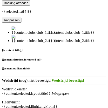
Boeking afronden
{{selectedTxt[4]}}
Aanpassen
{{content.clubs.club_1.title}}
{{content.clubs.club_2.title}}
{{content.title}}
{{content.datetime.formatted_nl}}
{{content.stadium.title}}
Wedstrijd (nog) niet bevestigd
Wedstrijd bevestigd
Wedstrijdkaarten
{{content.selected.layout.title}}
Inbegrepen
Heenvlucht
{{content.selected.flight.cityFrom}}