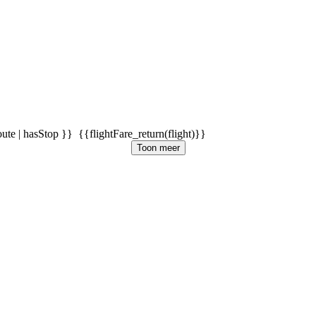
oute | hasStop }}
{{flightFare_return(flight)}}
Toon meer