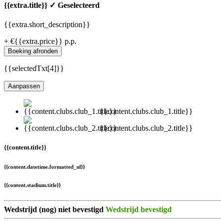
{{extra.title}}
✓ Geselecteerd
{{extra.short_description}}
+ €{{extra.price}} p.p.
Boeking afronden
{{selectedTxt[4]}}
Aanpassen
{{content.clubs.club_1.title}}
{{content.clubs.club_2.title}}
{{content.title}}
{{content.datetime.formatted_nl}}
{{content.stadium.title}}
Wedstrijd (nog) niet bevestigd
Wedstrijd bevestigd