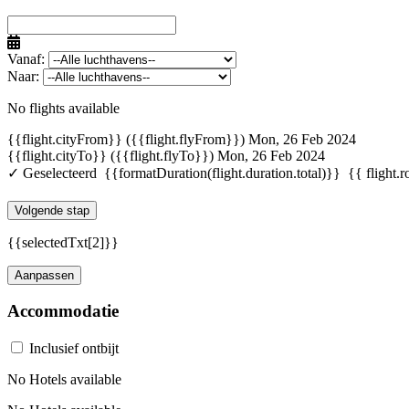
Vanaf:
Naar:
No flights available
{{flight.cityFrom}} ({{flight.flyFrom}})
Mon, 26 Feb 2024
{{flight.cityTo}} ({{flight.flyTo}})
Mon, 26 Feb 2024
✓ Geselecteerd
{{formatDuration(flight.duration.total)}}
{{ flight.r
Volgende stap
{{selectedTxt[2]}}
Aanpassen
Accommodatie
Inclusief ontbijt
No Hotels available