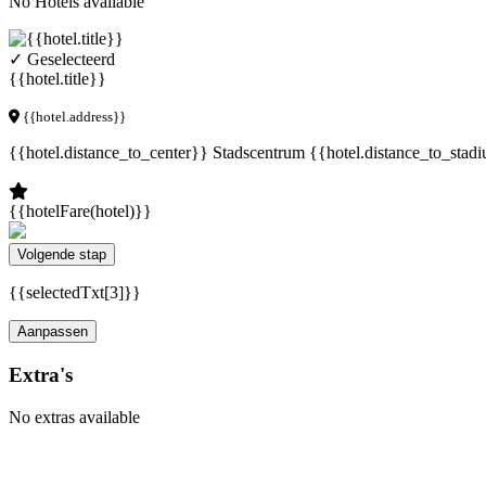
No Hotels available
✓ Geselecteerd
{{hotel.title}}
{{hotel.address}}
{{hotel.distance_to_center}} Stadscentrum
{{hotel.distance_to_stad
{{hotelFare(hotel)}}
Volgende stap
{{selectedTxt[3]}}
Aanpassen
Extra's
No extras available