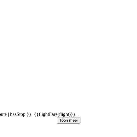
oute | hasStop }}
{{flightFare(flight)}}
Toon meer