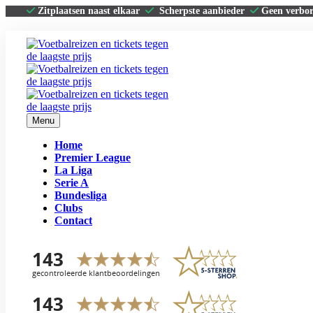
Zitplaatsen naast elkaar
Scherpste aanbieder
Geen verbo
Menu
Home
Premier League
La Liga
Serie A
Bundesliga
Clubs
Contact