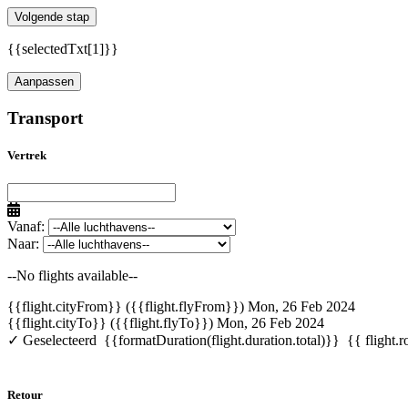
Volgende stap
{{selectedTxt[1]}}
Aanpassen
Transport
Vertrek
Vanaf:
Naar:
--No flights available--
{{flight.cityFrom}} ({{flight.flyFrom}})
Mon, 26 Feb 2024
{{flight.cityTo}} ({{flight.flyTo}})
Mon, 26 Feb 2024
✓ Geselecteerd
{{formatDuration(flight.duration.total)}}
{{ flight.r
Retour