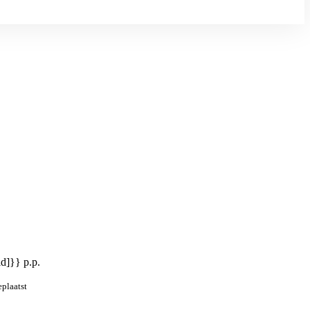
id]}} p.p.
eplaatst