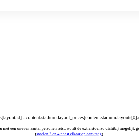
[layout.id] - content.stadium.layout_prices[content.stadium.layouts[0].
u met een oneven aantal personen reist, wordt de extra stoel zo dichtbij mogelijk g
(
stoelen 3 en 4 naast elkaar op aanvraag
).