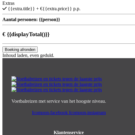
Extras
{{extra.title}}
+ €{{extra.price}} p.p.
Aantal personen:
{{person}}
€
{{displayTotal()}}
Boeking afronden
Inhoud laden, even geduld.
Voetbalreizen met service van het hoogste niveau.
Icomoon-facebook
Icomoon-instagram
Klantenservice