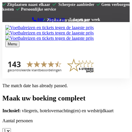
Zitplaatsen naast elkaar
Scherpste aanbieder
Geen verborgen
kosten
Persoonlijke service
040 – 785 16 20
– 7 dagen per week
Menu
Home
Premier League
La Liga
Serie A
Bundesliga
Clubs
The match date has already passed.
Contact
Maak uw boeking compleet
Inclusief:
vliegreis, hotelovernachting(en) en wedstrijdkaart
Aantal personen