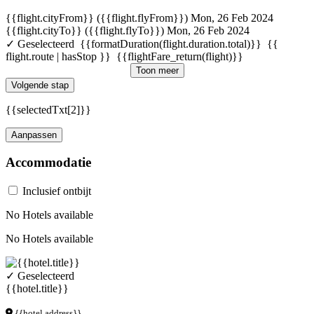
{{flight.cityFrom}} ({{flight.flyFrom}})
Mon, 26 Feb 2024
{{flight.cityTo}} ({{flight.flyTo}})
Mon, 26 Feb 2024
✓ Geselecteerd
{{formatDuration(flight.duration.total)}}
{{
flight.route | hasStop }}
{{flightFare_return(flight)}}
Toon meer
Volgende stap
{{selectedTxt[2]}}
Aanpassen
Accommodatie
Inclusief ontbijt
No Hotels available
No Hotels available
✓ Geselecteerd
{{hotel.title}}
{{hotel.address}}