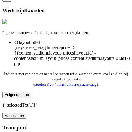
Wedstrijdkaarten
Impressie van uw zicht, dit zijn niet exact uw plaatsen.
{{layout.title}}
Inbegrepen
+ €
{{layout.sub_title}}
{{content.stadium.layout_prices[layout.id] -
content.stadium.layout_prices[content.stadium.layouts[0].id]}}
p.p.
Indien u met een oneven aantal personen reist, wordt de extra stoel zo dichtbij
mogelijk geplaatst
(
stoelen 3 en 4 naast elkaar op aanvraag
).
Volgende stap
{{selectedTxt[1]}}
Aanpassen
Transport