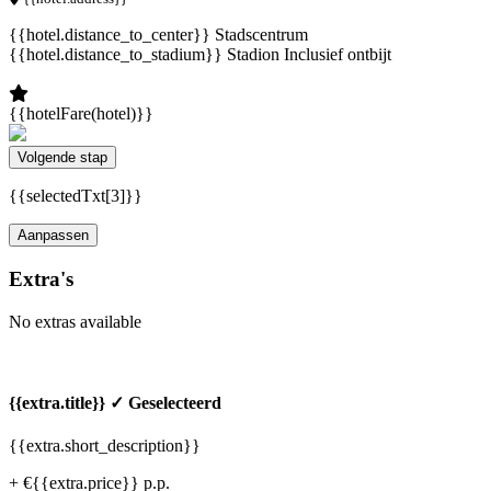
{{hotel.distance_to_center}} Stadscentrum
{{hotel.distance_to_stadium}} Stadion
Inclusief ontbijt
{{hotelFare(hotel)}}
Volgende stap
{{selectedTxt[3]}}
Aanpassen
Extra's
No extras available
{{extra.title}}
✓ Geselecteerd
{{extra.short_description}}
+ €{{extra.price}} p.p.