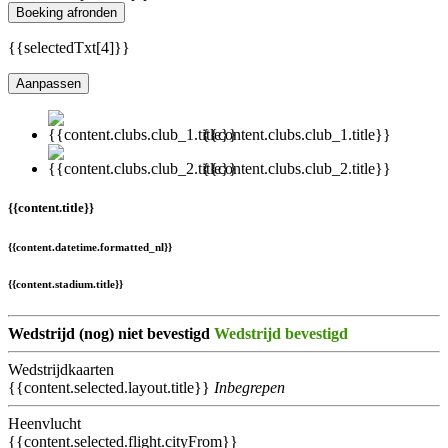
Boeking afronden
{{selectedTxt[4]}}
Aanpassen
{{content.clubs.club_1.title}}
{{content.clubs.club_2.title}}
{{content.title}}
{{content.datetime.formatted_nl}}
{{content.stadium.title}}
Wedstrijd (nog) niet bevestigd
Wedstrijd bevestigd
Wedstrijdkaarten
{{content.selected.layout.title}}
Inbegrepen
Heenvlucht
{{content.selected.flight.cityFrom}}