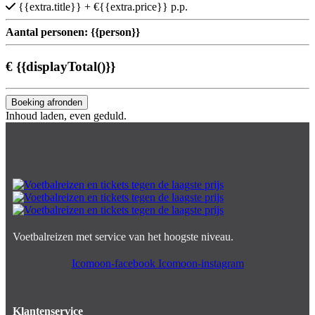
{{extra.title}}
+ €{{extra.price}} p.p.
Aantal personen:
{{person}}
€
{{displayTotal()}}
Boeking afronden
Inhoud laden, even geduld.
Voetbalreizen met service van het hoogste niveau.
Icomoon-facebook
Icomoon-instagram
Klantenservice