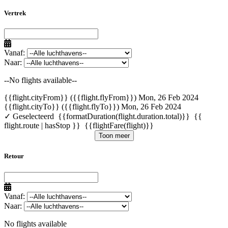
Vertrek
Vanaf:
Naar:
--No flights available--
{{flight.cityFrom}} ({{flight.flyFrom}})
Mon, 26 Feb 2024
{{flight.cityTo}} ({{flight.flyTo}})
Mon, 26 Feb 2024
✓ Geselecteerd
{{formatDuration(flight.duration.total)}}
{{
flight.route | hasStop }}
{{flightFare(flight)}}
Toon meer
Retour
Vanaf:
Naar:
No flights available