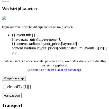
Wedstrijdkaarten
Impressie van uw zicht, dit zijn niet exact uw plaatsen.
{{layout.title}}
Inbegrepen
+ €
{{layout.sub_title}}
{{content.stadium.layout_prices[layout.id] -
content.stadium.layout_prices[content.stadium.layouts[0].id]}}
p.p.
Indien u met een oneven aantal personen reist, wordt de extra stoel zo dichtbij
mogelijk geplaatst
(
stoelen 3 en 4 naast elkaar op aanvraag
).
Volgende stap
{{selectedTxt[1]}}
Aanpassen
Transport