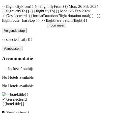
{{flight.cityFrom}} ({{flight.flyFrom}})
Mon, 26 Feb 2024
{{flight.cityTo}} ({{flight.flyTo}})
Mon, 26 Feb 2024
✓ Geselecteerd
{{formatDuration(flight.duration.total)}}
{{
flight.route | hasStop }}
{{flightFare_return(flight)}}
Toon meer
Volgende stap
{{selectedTxt[2]}}
Aanpassen
Accommodatie
Inclusief ontbijt
No Hotels available
No Hotels available
✓ Geselecteerd
{{hotel.title}}
{{hotel.address}}