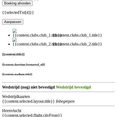
Boeking afronden
{{selectedTxt[4]}}
Aanpassen
{{content.clubs.club_1.title}}
{{content.clubs.club_2.title}}
{{content.title}}
{{content.datetime.formatted_nl}}
{{content.stadium.title}}
Wedstrijd (nog) niet bevestigd
Wedstrijd bevestigd
Wedstrijdkaarten
{{content.selected.layout.title}}
Inbegrepen
Heenvlucht
{{content.selected.flight.cityFrom}}