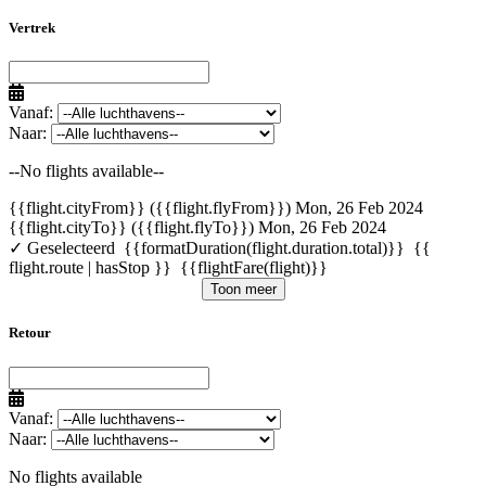
Vertrek
Vanaf:
Naar:
--No flights available--
{{flight.cityFrom}} ({{flight.flyFrom}})
Mon, 26 Feb 2024
{{flight.cityTo}} ({{flight.flyTo}})
Mon, 26 Feb 2024
✓ Geselecteerd
{{formatDuration(flight.duration.total)}}
{{
flight.route | hasStop }}
{{flightFare(flight)}}
Toon meer
Retour
Vanaf:
Naar:
No flights available