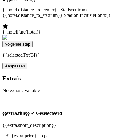
{{hotel.distance_to_center}} Stadscentrum
{{hotel.distance_to_stadium}} Stadion
Inclusief ontbijt
{{hotelFare(hotel)}}
Volgende stap
{{selectedTxt[3]}}
Aanpassen
Extra's
No extras available
{{extra.title}}
✓ Geselecteerd
{{extra.short_description}}
+ €{{extra.price}} p.p.