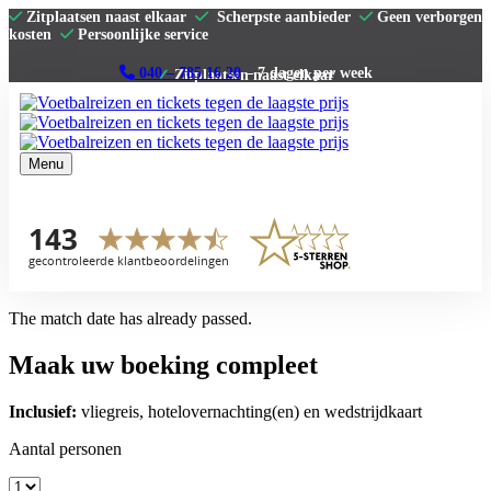
Zitplaatsen naast elkaar
Scherpste aanbieder
Geen verborgen
kosten
Persoonlijke service
040 – 785 16 20
– 7 dagen per week
Menu
Home
Premier League
La Liga
Serie A
Bundesliga
Clubs
The match date has already passed.
Contact
Maak uw boeking compleet
Inclusief:
vliegreis, hotelovernachting(en) en wedstrijdkaart
Aantal personen