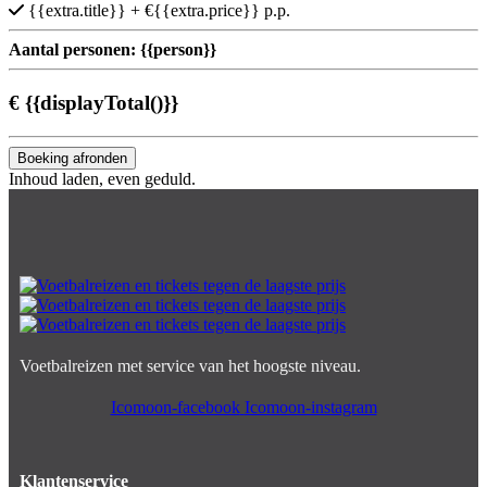
{{extra.title}}
+ €{{extra.price}} p.p.
Aantal personen:
{{person}}
€
{{displayTotal()}}
Boeking afronden
Inhoud laden, even geduld.
Voetbalreizen met service van het hoogste niveau.
Icomoon-facebook
Icomoon-instagram
Klantenservice