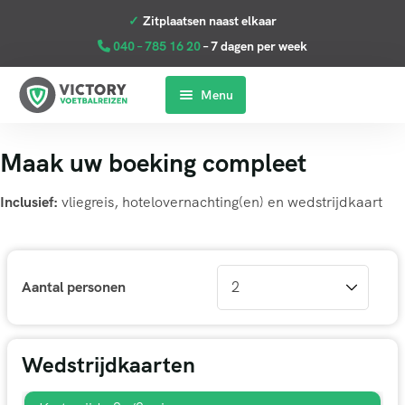
040 – 785 16 20
– 7 dagen per week
Menu
Home
Maak uw boeking compleet
Premier League
Inclusief:
vliegreis, hotelovernachting(en) en wedstrijdkaart
La Liga
Serie A
Aantal personen
Bundesliga
Clubs
Wedstrijdkaarten
Contact