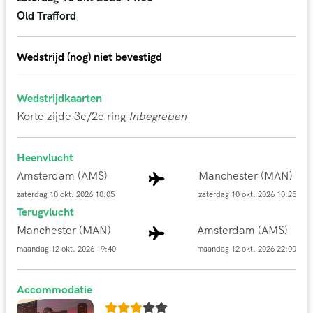
Taxi luchthaven retour
Brussels (BRU)
Manchester (MAN)
Old Trafford
+ €85 p.p.
zaterdag 10 okt. 2026 10:00
zaterdag 10 okt. 2026 10:25
1 u 25 m
Direct
+ €122 p.p.
Wedstrijd (nog) niet bevestigd
B&B Hotel Manchester SportCity
Amsterdam (AMS)
Manchester (MAN)
Hyde Road, Belle Vue, Manchester
Wedstrijdkaarten
zaterdag 10 okt. 2026 08:00
zaterdag 10 okt. 2026 08:25
4,9 km Stadscentrum
8,1 Stadion
Korte zijde 3e/2e ring
Inbegrepen
1 u 25 m
Direct
+ €234 p.p.
Heenvlucht
Amsterdam (AMS)
Manchester (MAN)
Amsterdam (AMS)
Manchester (MAN)
zaterdag 10 okt. 2026 12:50
zaterdag 10 okt. 2026 13:15
zaterdag 10 okt. 2026 10:05
zaterdag 10 okt. 2026 10:25
1 u 25 m
Direct
+ €586 p.p.
Terugvlucht
Manchester (MAN)
Amsterdam (AMS)
Retour
+ €17 Per nacht.
maandag 12 okt. 2026 19:40
maandag 12 okt. 2026 22:00
Accommodatie
Vanaf:
Naar: