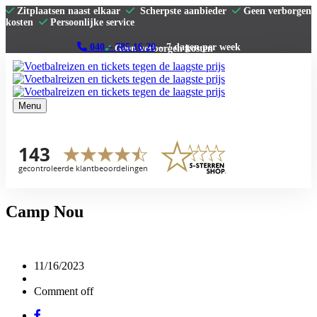
Zitplaatsen naast elkaar
Scherpste aanbieder
Geen verborgen
kosten
Persoonlijke service
040 – 785 16 20
– 7 dagen per week
Menu
Home
Premier League
La Liga
Serie A
Bundesliga
Clubs
Contact
Camp Nou
11/16/2023
Comment off