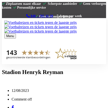
Zitplaatsen naast elkaar
Scherpste aanbieder
Geen verborgen
kosten
Persoonlijke service
040 – 785 16 20
– 7 dagen per week
Menu
Home
Premier League
La Liga
Serie A
Bundesliga
Clubs
Contact
Stadion Henryk Reyman
12/08/2023
Comment off