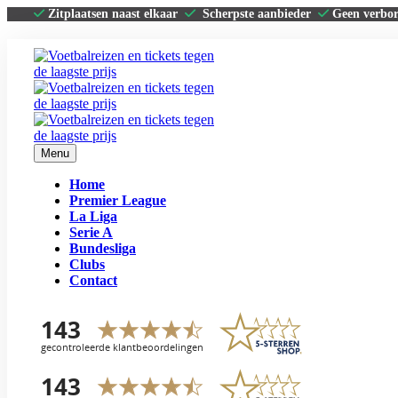
Zitplaatsen naast elkaar
Scherpste aanbieder
Geen verbo
Menu
Home
Premier League
La Liga
Serie A
Bundesliga
Clubs
Contact