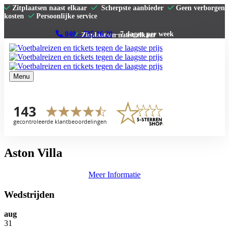
Zitplaatsen naast elkaar
Scherpste aanbieder
Geen verborgen
kosten
Persoonlijke service
040 – 785 16 20
– 7 dagen per week
Menu
Home
Premier League
La Liga
Serie A
Bundesliga
Clubs
Contact
Aston Villa
Meer Informatie
Wedstrijden
aug
31