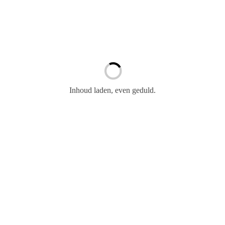
Aanpassen
{{flight.cityTo}} ({{flight.flyTo}})
{{hotelFare(hotel)}}
Mon, 26 Feb 2024
center}} Stadscentrum
ation.total)}}
{{ flight.route | hasStop }}
{{flightFare(flight)}}
stadium}} Stadion
Inhoud laden, even geduld.
oon meer
Naar: