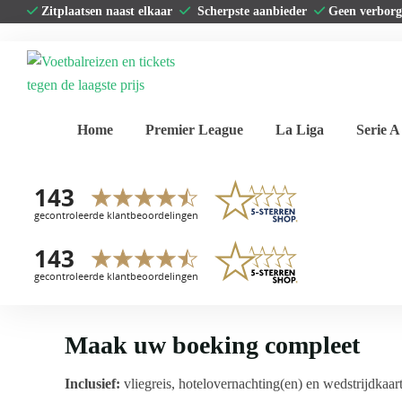
Zitplaatsen naast elkaar
Scherpste aanbieder
Geen verbor
Home
Premier League
La Liga
Serie A
Maak uw boeking compleet
Inclusief:
vliegreis, hotelovernachting(en) en wedstrijdkaar