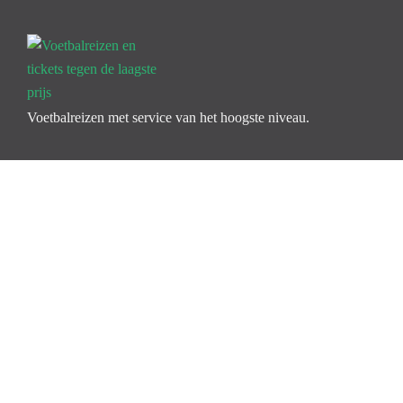
Voetbalreizen met service van het hoogste niveau.
Icomoon-facebook
Icomoon-instagram
Klantenservice
Veelgestelde vragen
Premium Service
Garanties