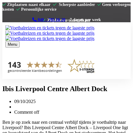
Zitplaatsen naast elkaar
Scherpste aanbieder
Geen verborgen
kosten
Persoonlijke service
040 – 785 16 20
– 7 dagen per week
Menu
Home
Premier League
La Liga
Serie A
Bundesliga
Clubs
Contact
Ibis Liverpool Centre Albert Dock
09/10/2025
Comment off
Ben je op zoek naar een centraal verblijf tijdens je voetbaltrip naar
Liverpool? Ibis Liverpool Centre Albert Dock – Liverpool One ligt
op loopafstand van de Albert Dock en het stadscentrum. Het hotel