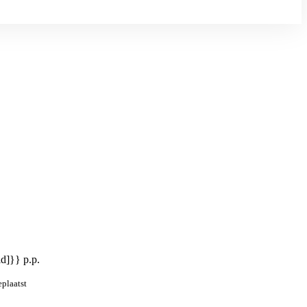
id]}} p.p.
eplaatst