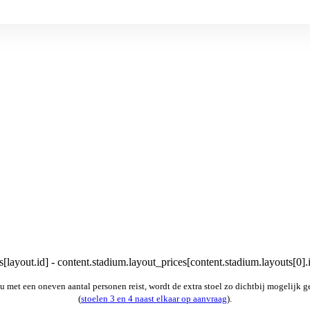
[layout.id] - content.stadium.layout_prices[content.stadium.layouts[0].
u met een oneven aantal personen reist, wordt de extra stoel zo dichtbij mogelijk g
(
stoelen 3 en 4 naast elkaar op aanvraag
).