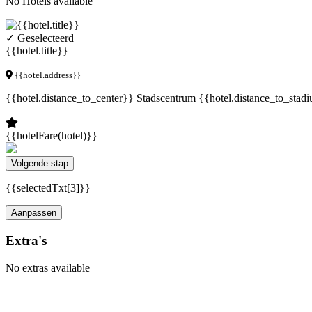
No Hotels available
✓ Geselecteerd
{{hotel.title}}
{{hotel.address}}
{{hotel.distance_to_center}} Stadscentrum
{{hotel.distance_to_stad
{{hotelFare(hotel)}}
Volgende stap
{{selectedTxt[3]}}
Aanpassen
Extra's
No extras available