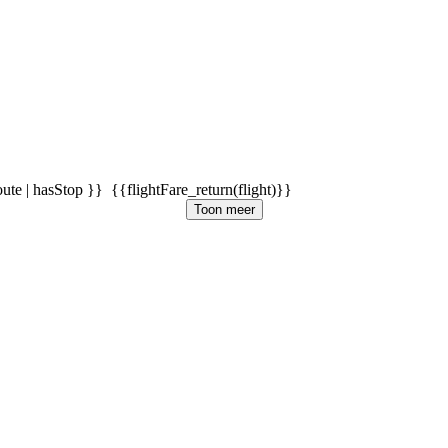
oute | hasStop }}
{{flightFare_return(flight)}}
Toon meer