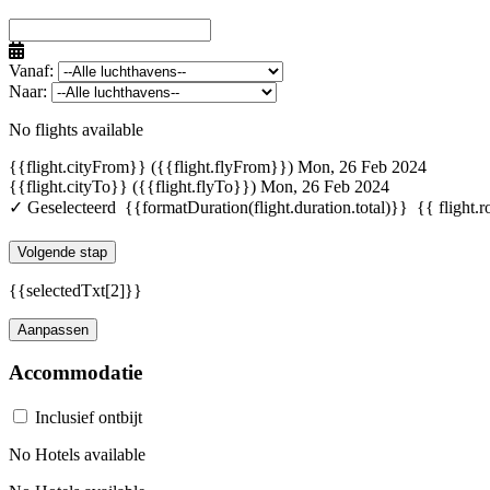
Vanaf:
Naar:
No flights available
{{flight.cityFrom}} ({{flight.flyFrom}})
Mon, 26 Feb 2024
{{flight.cityTo}} ({{flight.flyTo}})
Mon, 26 Feb 2024
✓ Geselecteerd
{{formatDuration(flight.duration.total)}}
{{ flight.r
Volgende stap
{{selectedTxt[2]}}
Aanpassen
Accommodatie
Inclusief ontbijt
No Hotels available