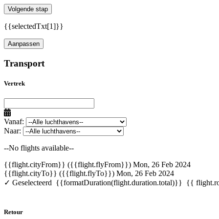
Volgende stap
{{selectedTxt[1]}}
Aanpassen
Transport
Vertrek
Vanaf:
Naar:
--No flights available--
{{flight.cityFrom}} ({{flight.flyFrom}})
Mon, 26 Feb 2024
{{flight.cityTo}} ({{flight.flyTo}})
Mon, 26 Feb 2024
✓ Geselecteerd
{{formatDuration(flight.duration.total)}}
{{ flight.r
Retour