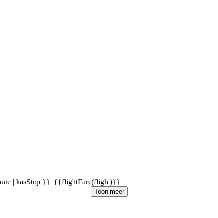
oute | hasStop }}
{{flightFare(flight)}}
Toon meer