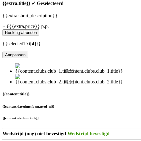
{{extra.title}}
✓ Geselecteerd
{{extra.short_description}}
+ €{{extra.price}} p.p.
Boeking afronden
{{selectedTxt[4]}}
Aanpassen
{{content.clubs.club_1.title}}
{{content.clubs.club_2.title}}
{{content.title}}
{{content.datetime.formatted_nl}}
{{content.stadium.title}}
Wedstrijd (nog) niet bevestigd
Wedstrijd bevestigd