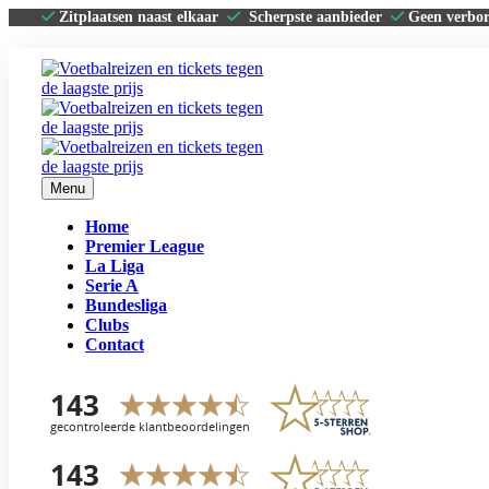
Zitplaatsen naast elkaar
Scherpste aanbieder
Geen verbo
Menu
Home
Premier League
La Liga
Serie A
Bundesliga
Clubs
Contact