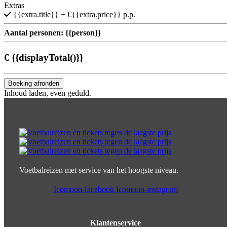
Extras
{{extra.title}}
+ €{{extra.price}} p.p.
Aantal personen:
{{person}}
€
{{displayTotal()}}
Boeking afronden
Inhoud laden, even geduld.
Voetbalreizen met service van het hoogste niveau.
Icomoon-facebook
Icomoon-instagram
Klantenservice