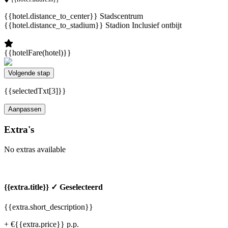
{{hotel.distance_to_center}} Stadscentrum
{{hotel.distance_to_stadium}} Stadion
Inclusief ontbijt
{{hotelFare(hotel)}}
Volgende stap
{{selectedTxt[3]}}
Aanpassen
Extra's
No extras available
{{extra.title}}
✓ Geselecteerd
{{extra.short_description}}
+ €{{extra.price}} p.p.