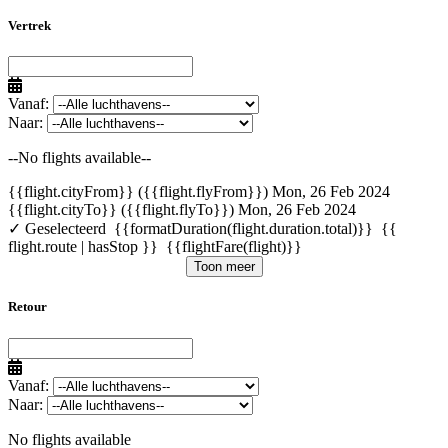
Vertrek
Vanaf:
Naar:
--No flights available--
{{flight.cityFrom}} ({{flight.flyFrom}})
Mon, 26 Feb 2024
{{flight.cityTo}} ({{flight.flyTo}})
Mon, 26 Feb 2024
✓ Geselecteerd
{{formatDuration(flight.duration.total)}}
{{
flight.route | hasStop }}
{{flightFare(flight)}}
Toon meer
Retour
Vanaf:
Naar:
No flights available