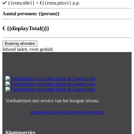
{{extra.title}}
+ €{{extra.price}} p.p.
Aantal personen:
{{person}}
€
{{displayTotal()}}
Boeking afronden
Inhoud laden, even geduld.
Voetbalreizen met service van het hoogste niveau.
Icomoon-facebook
Icomoon-instagram
Klantenservice