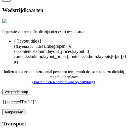
Wedstrijdkaarten
Impressie van uw zicht, dit zijn niet exact uw plaatsen.
{{layout.title}}
Inbegrepen
+ €
{{layout.sub_title}}
{{content.stadium.layout_prices[layout.id] -
content.stadium.layout_prices[content.stadium.layouts[0].id]}}
p.p.
Indien u met een oneven aantal personen reist, wordt de extra stoel zo dichtbij
mogelijk geplaatst
(
stoelen 3 en 4 naast elkaar op aanvraag
).
Volgende stap
{{selectedTxt[1]}}
Aanpassen
Transport