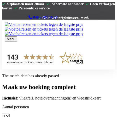
Zitplaatsen naast elkaar
Scherpste aanbieder
Geen verborgen
kosten
Persoonlijke service
040 – 785 16 20
– 7 dagen per week
Menu
Home
Premier League
La Liga
Serie A
Bundesliga
Clubs
The match date has already passed.
Contact
Maak uw boeking compleet
Inclusief:
vliegreis, hotelovernachting(en) en wedstrijdkaart
Aantal personen