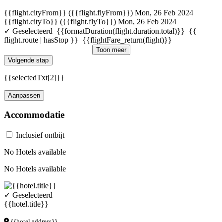
{{flight.cityFrom}} ({{flight.flyFrom}})
Mon, 26 Feb 2024
{{flight.cityTo}} ({{flight.flyTo}})
Mon, 26 Feb 2024
✓ Geselecteerd
{{formatDuration(flight.duration.total)}}
{{
flight.route | hasStop }}
{{flightFare_return(flight)}}
Toon meer
Volgende stap
{{selectedTxt[2]}}
Aanpassen
Accommodatie
Inclusief ontbijt
No Hotels available
No Hotels available
✓ Geselecteerd
{{hotel.title}}
{{hotel.address}}