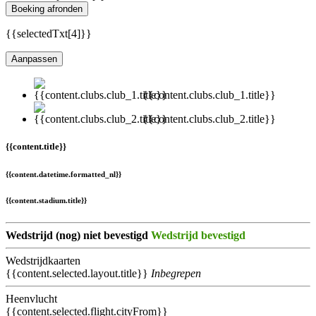
Boeking afronden
{{selectedTxt[4]}}
Aanpassen
{{content.clubs.club_1.title}}
{{content.clubs.club_2.title}}
{{content.title}}
{{content.datetime.formatted_nl}}
{{content.stadium.title}}
Wedstrijd (nog) niet bevestigd
Wedstrijd bevestigd
Wedstrijdkaarten
{{content.selected.layout.title}}
Inbegrepen
Heenvlucht
{{content.selected.flight.cityFrom}}