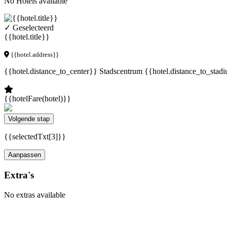
No Hotels available
✓ Geselecteerd
{{hotel.title}}
{{hotel.address}}
{{hotel.distance_to_center}} Stadscentrum
{{hotel.distance_to_stad
{{hotelFare(hotel)}}
Volgende stap
{{selectedTxt[3]}}
Aanpassen
Extra's
No extras available