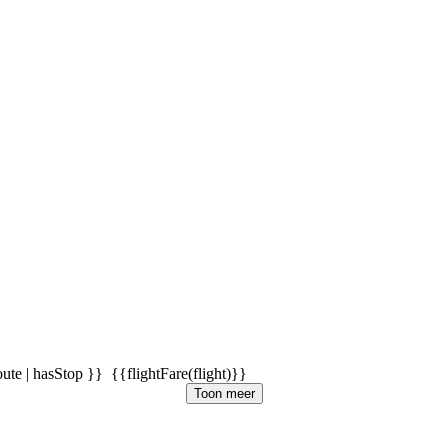
oute | hasStop }}
{{flightFare(flight)}}
Toon meer