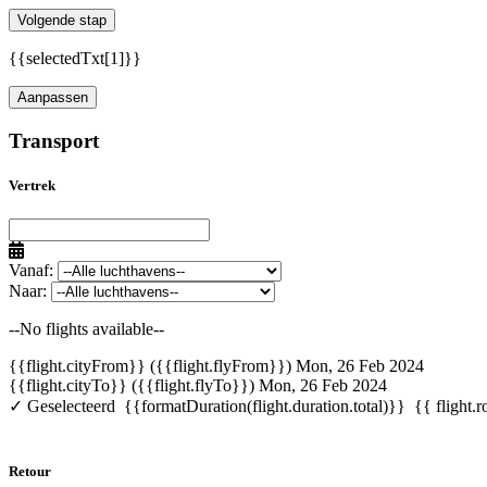
Volgende stap
{{selectedTxt[1]}}
Aanpassen
Transport
Vertrek
Vanaf:
Naar:
--No flights available--
{{flight.cityFrom}} ({{flight.flyFrom}})
Mon, 26 Feb 2024
{{flight.cityTo}} ({{flight.flyTo}})
Mon, 26 Feb 2024
✓ Geselecteerd
{{formatDuration(flight.duration.total)}}
{{ flight.r
Retour