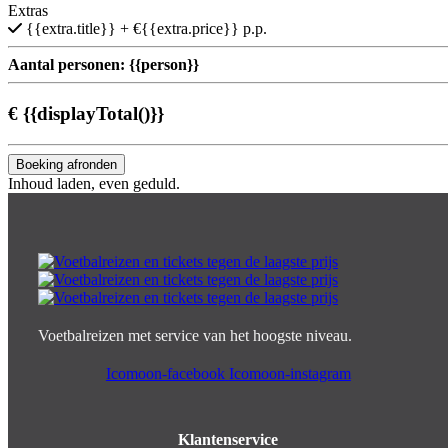
Extras
{{extra.title}}
+ €{{extra.price}} p.p.
Aantal personen:
{{person}}
€
{{displayTotal()}}
Boeking afronden
Inhoud laden, even geduld.
Voetbalreizen met service van het hoogste niveau.
Icomoon-facebook
Icomoon-instagram
Klantenservice