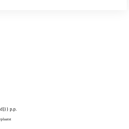
id]}} p.p.
eplaatst