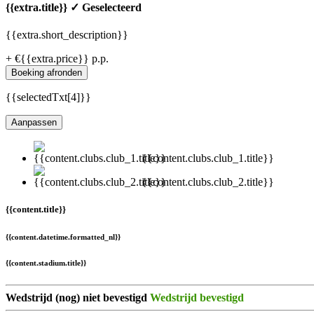
{{extra.title}}
✓ Geselecteerd
{{extra.short_description}}
+ €{{extra.price}} p.p.
Boeking afronden
{{selectedTxt[4]}}
Aanpassen
{{content.clubs.club_1.title}}
{{content.clubs.club_2.title}}
{{content.title}}
{{content.datetime.formatted_nl}}
{{content.stadium.title}}
Wedstrijd (nog) niet bevestigd
Wedstrijd bevestigd