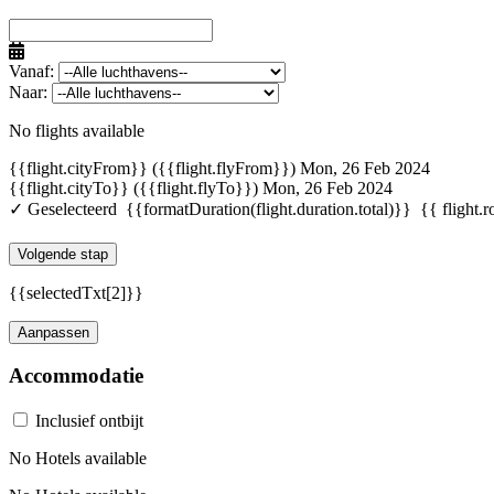
Vanaf:
Naar:
No flights available
{{flight.cityFrom}} ({{flight.flyFrom}})
Mon, 26 Feb 2024
{{flight.cityTo}} ({{flight.flyTo}})
Mon, 26 Feb 2024
✓ Geselecteerd
{{formatDuration(flight.duration.total)}}
{{ flight.r
Volgende stap
{{selectedTxt[2]}}
Aanpassen
Accommodatie
Inclusief ontbijt
No Hotels available