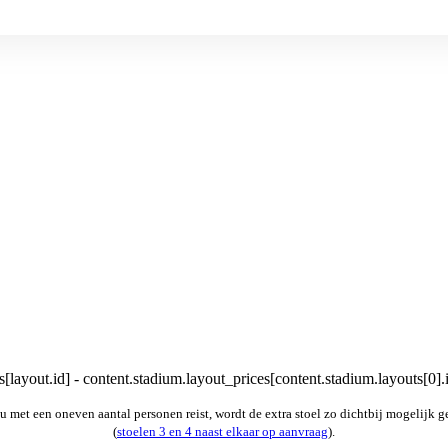
[layout.id] - content.stadium.layout_prices[content.stadium.layouts[0].
u met een oneven aantal personen reist, wordt de extra stoel zo dichtbij mogelijk g
(
stoelen 3 en 4 naast elkaar op aanvraag
).