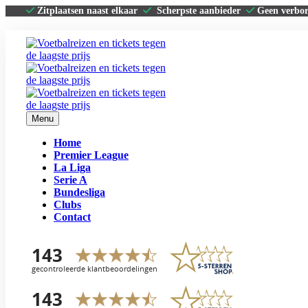
Zitplaatsen naast elkaar
Scherpste aanbieder
Geen verbo
Menu
Home
Premier League
La Liga
Serie A
Bundesliga
Clubs
Contact