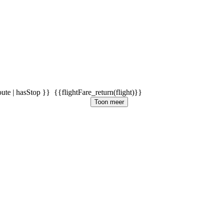
oute | hasStop }}
{{flightFare_return(flight)}}
Toon meer