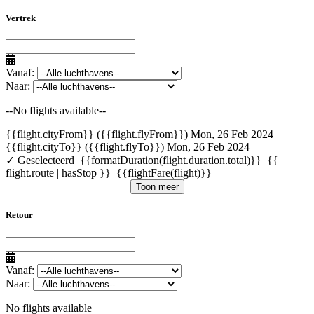
Vertrek
Vanaf:
Naar:
--No flights available--
{{flight.cityFrom}} ({{flight.flyFrom}})
Mon, 26 Feb 2024
{{flight.cityTo}} ({{flight.flyTo}})
Mon, 26 Feb 2024
✓ Geselecteerd
{{formatDuration(flight.duration.total)}}
{{
flight.route | hasStop }}
{{flightFare(flight)}}
Toon meer
Retour
Vanaf:
Naar:
No flights available