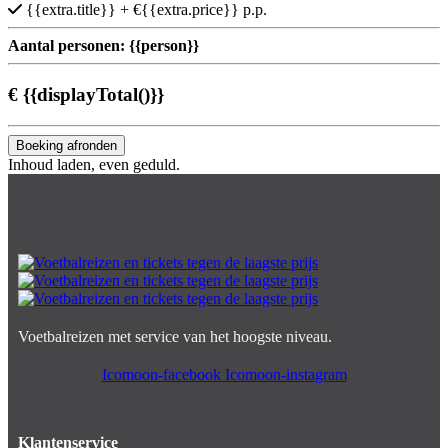
{{extra.title}}
+ €{{extra.price}} p.p.
Aantal personen:
{{person}}
€
{{displayTotal()}}
Boeking afronden
Inhoud laden, even geduld.
Voetbalreizen met service van het hoogste niveau.
Icomoon-facebook
Icomoon-instagram
Klantenservice