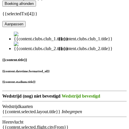
Boeking afronden
{{selectedTxt[4]}}
Aanpassen
{{content.clubs.club_1.title}}
{{content.clubs.club_2.title}}
{{content.title}}
{{content.datetime.formatted_nl}}
{{content.stadium.title}}
Wedstrijd (nog) niet bevestigd
Wedstrijd bevestigd
Wedstrijdkaarten
{{content.selected.layout.title}}
Inbegrepen
Heenvlucht
{{content.selected.flight.cityFrom}}