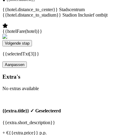
{{hotel.distance_to_center}} Stadscentrum
{{hotel.distance_to_stadium}} Stadion
Inclusief ontbijt
{{hotelFare(hotel)}}
Volgende stap
{{selectedTxt[3]}}
Aanpassen
Extra's
No extras available
{{extra.title}}
✓ Geselecteerd
{{extra.short_description}}
+ €{{extra.price}} p.p.