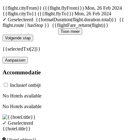
{{flight.cityFrom}} ({{flight.flyFrom}})
Mon, 26 Feb 2024
{{flight.cityTo}} ({{flight.flyTo}})
Mon, 26 Feb 2024
✓ Geselecteerd
{{formatDuration(flight.duration.total)}}
{{
flight.route | hasStop }}
{{flightFare_return(flight)}}
Toon meer
Volgende stap
{{selectedTxt[2]}}
Aanpassen
Accommodatie
Inclusief ontbijt
No Hotels available
No Hotels available
✓ Geselecteerd
{{hotel.title}}
{{hotel.address}}