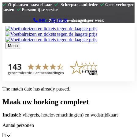
Zitplaatsen naast elkaar
Scherpste aanbieder
Geen verborgen
kosten
Persoonlijke service
040 – 785 16 20
– 7 dagen per week
Menu
Home
Premier League
La Liga
Serie A
Bundesliga
Clubs
The match date has already passed.
Contact
Maak uw boeking compleet
Inclusief:
vliegreis, hotelovernachting(en) en wedstrijdkaart
Aantal personen