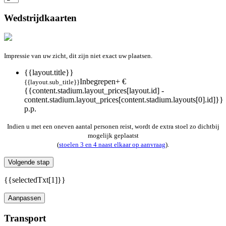
Wedstrijdkaarten
Impressie van uw zicht, dit zijn niet exact uw plaatsen.
{{layout.title}}
Inbegrepen
+ €
{{layout.sub_title}}
{{content.stadium.layout_prices[layout.id] -
content.stadium.layout_prices[content.stadium.layouts[0].id]}}
p.p.
Indien u met een oneven aantal personen reist, wordt de extra stoel zo dichtbij
mogelijk geplaatst
(
stoelen 3 en 4 naast elkaar op aanvraag
).
Volgende stap
{{selectedTxt[1]}}
Aanpassen
Transport