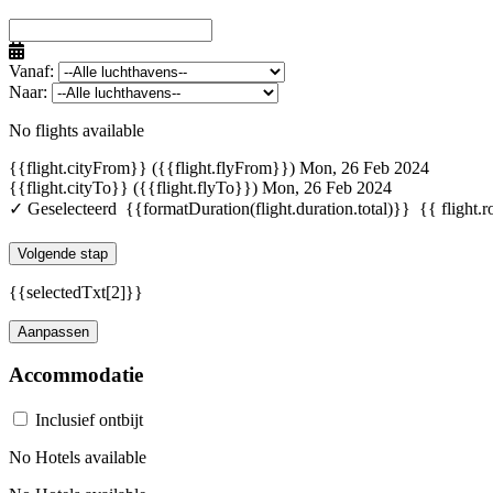
Vanaf:
Naar:
No flights available
{{flight.cityFrom}} ({{flight.flyFrom}})
Mon, 26 Feb 2024
{{flight.cityTo}} ({{flight.flyTo}})
Mon, 26 Feb 2024
✓ Geselecteerd
{{formatDuration(flight.duration.total)}}
{{ flight.r
Volgende stap
{{selectedTxt[2]}}
Aanpassen
Accommodatie
Inclusief ontbijt
No Hotels available