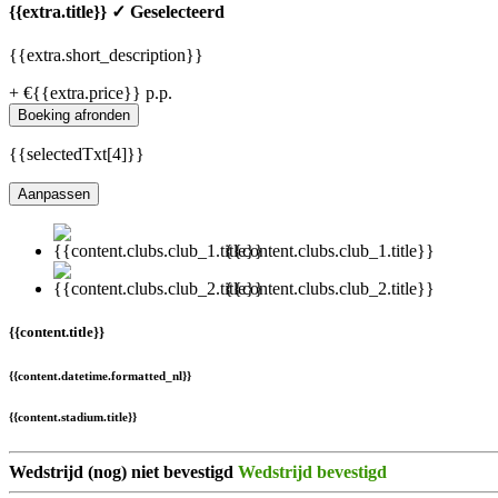
{{extra.title}}
✓ Geselecteerd
{{extra.short_description}}
+ €{{extra.price}} p.p.
Boeking afronden
{{selectedTxt[4]}}
Aanpassen
{{content.clubs.club_1.title}}
{{content.clubs.club_2.title}}
{{content.title}}
{{content.datetime.formatted_nl}}
{{content.stadium.title}}
Wedstrijd (nog) niet bevestigd
Wedstrijd bevestigd