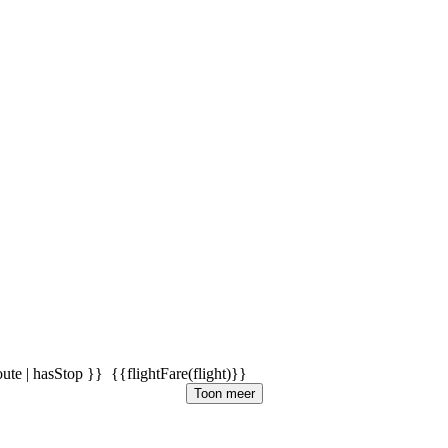
oute | hasStop }}
{{flightFare(flight)}}
Toon meer