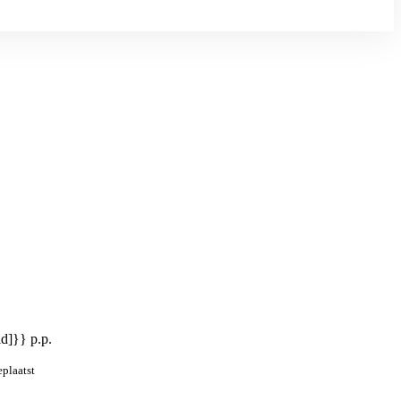
id]}} p.p.
eplaatst