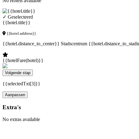
No Hotels available
✓ Geselecteerd
{{hotel.title}}
{{hotel.address}}
{{hotel.distance_to_center}} Stadscentrum
{{hotel.distance_to_stad
{{hotelFare(hotel)}}
Volgende stap
{{selectedTxt[3]}}
Aanpassen
Extra's
No extras available