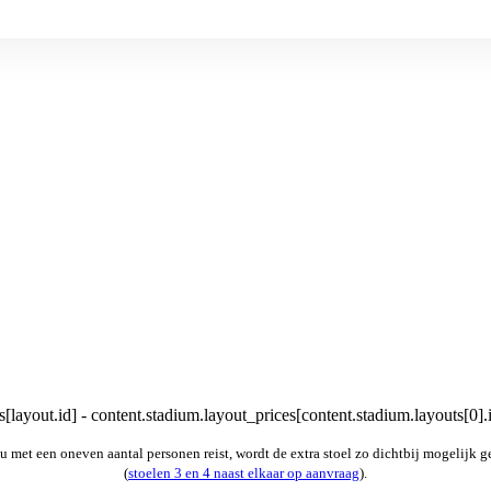
[layout.id] - content.stadium.layout_prices[content.stadium.layouts[0].
u met een oneven aantal personen reist, wordt de extra stoel zo dichtbij mogelijk g
(
stoelen 3 en 4 naast elkaar op aanvraag
).