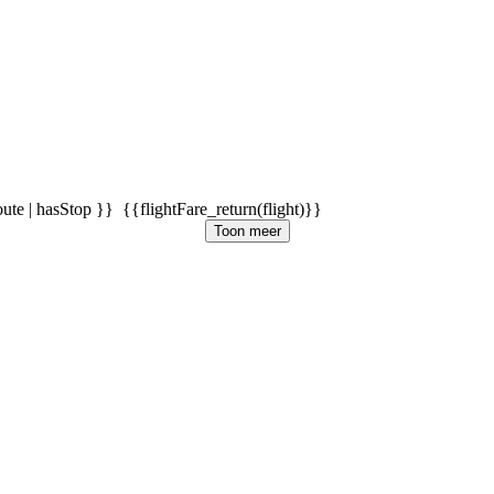
oute | hasStop }}
{{flightFare_return(flight)}}
Toon meer