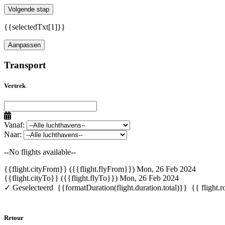
Volgende stap
{{selectedTxt[1]}}
Aanpassen
Transport
Vertrek
Vanaf:
Naar:
--No flights available--
{{flight.cityFrom}} ({{flight.flyFrom}})
Mon, 26 Feb 2024
{{flight.cityTo}} ({{flight.flyTo}})
Mon, 26 Feb 2024
✓ Geselecteerd
{{formatDuration(flight.duration.total)}}
{{ flight.r
Retour