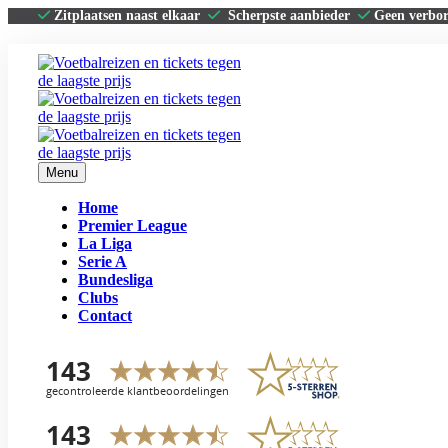
Zitplaatsen naast elkaar
Scherpste aanbieder
Geen verbo
Menu
Home
Premier League
La Liga
Serie A
Bundesliga
Clubs
Contact