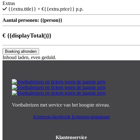
Extras
{{extra.title}}
+ €{{extra.price}} p.p.
Aantal personen:
{{person}}
€
{{displayTotal()}}
Boeking afronden
Inhoud laden, even geduld.
Voetbalreizen met service van het hoogste niveau.
Icomoon-facebook
Icomoon-instagram
Klantenservice