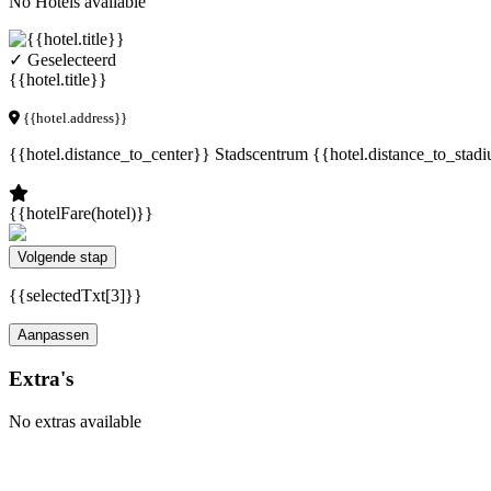
No Hotels available
✓ Geselecteerd
{{hotel.title}}
{{hotel.address}}
{{hotel.distance_to_center}} Stadscentrum
{{hotel.distance_to_stad
{{hotelFare(hotel)}}
Volgende stap
{{selectedTxt[3]}}
Aanpassen
Extra's
No extras available