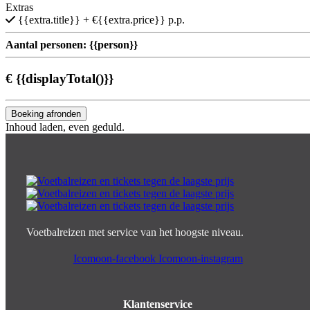
Extras
{{extra.title}}
+ €{{extra.price}} p.p.
Aantal personen:
{{person}}
€
{{displayTotal()}}
Boeking afronden
Inhoud laden, even geduld.
Voetbalreizen met service van het hoogste niveau.
Icomoon-facebook
Icomoon-instagram
Klantenservice