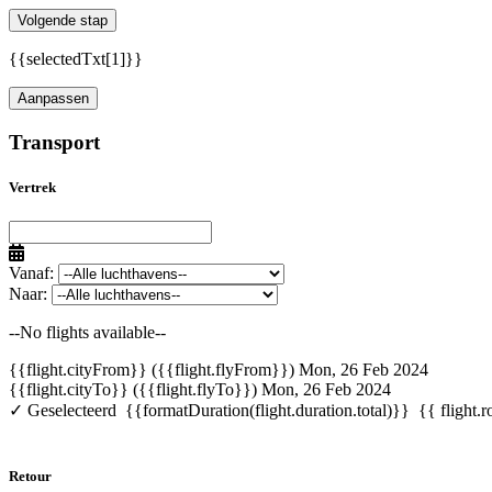
Volgende stap
{{selectedTxt[1]}}
Aanpassen
Transport
Vertrek
Vanaf:
Naar:
--No flights available--
{{flight.cityFrom}} ({{flight.flyFrom}})
Mon, 26 Feb 2024
{{flight.cityTo}} ({{flight.flyTo}})
Mon, 26 Feb 2024
✓ Geselecteerd
{{formatDuration(flight.duration.total)}}
{{ flight.r
Retour