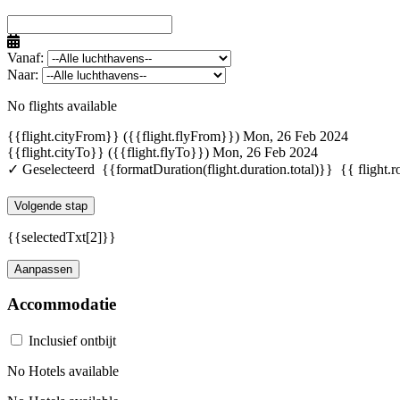
Vanaf:
Naar:
No flights available
{{flight.cityFrom}} ({{flight.flyFrom}})
Mon, 26 Feb 2024
{{flight.cityTo}} ({{flight.flyTo}})
Mon, 26 Feb 2024
✓ Geselecteerd
{{formatDuration(flight.duration.total)}}
{{ flight.r
Volgende stap
{{selectedTxt[2]}}
Aanpassen
Accommodatie
Inclusief ontbijt
No Hotels available