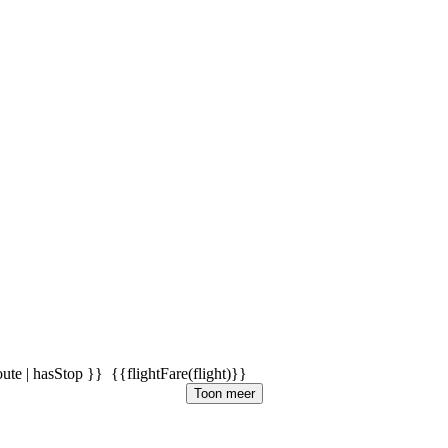
oute | hasStop }}
{{flightFare(flight)}}
Toon meer