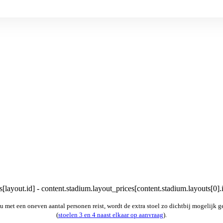
[layout.id] - content.stadium.layout_prices[content.stadium.layouts[0].
u met een oneven aantal personen reist, wordt de extra stoel zo dichtbij mogelijk g
(
stoelen 3 en 4 naast elkaar op aanvraag
).