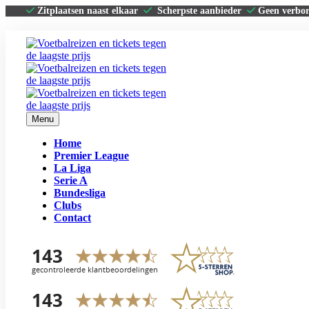
Zitplaatsen naast elkaar
Scherpste aanbieder
Geen verbo
Menu
Home
Premier League
La Liga
Serie A
Bundesliga
Clubs
Contact