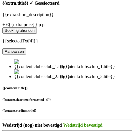
{{extra.title}}
✓ Geselecteerd
{{extra.short_description}}
+ €{{extra.price}} p.p.
Boeking afronden
{{selectedTxt[4]}}
Aanpassen
{{content.clubs.club_1.title}}
{{content.clubs.club_2.title}}
{{content.title}}
{{content.datetime.formatted_nl}}
{{content.stadium.title}}
Wedstrijd (nog) niet bevestigd
Wedstrijd bevestigd