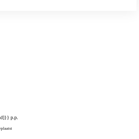
id]}} p.p.
eplaatst