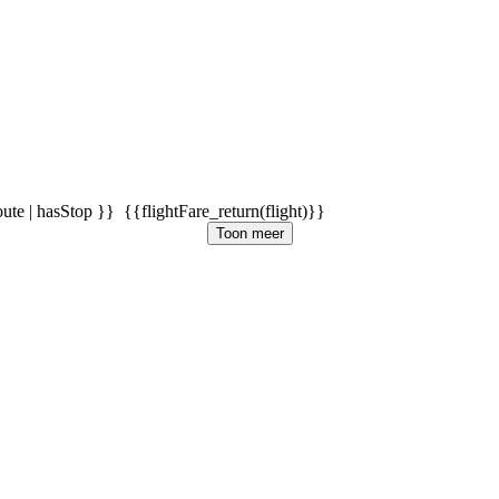
oute | hasStop }}
{{flightFare_return(flight)}}
Toon meer