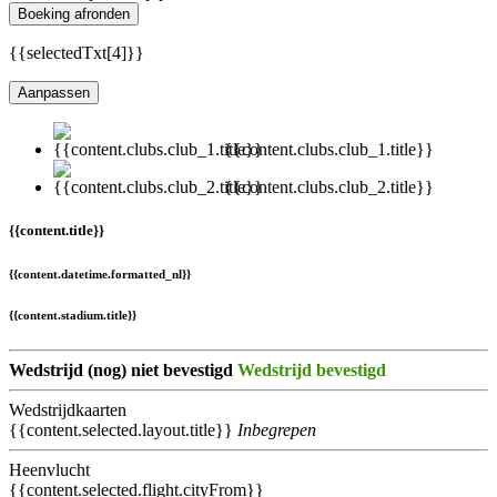
Boeking afronden
{{selectedTxt[4]}}
Aanpassen
{{content.clubs.club_1.title}}
{{content.clubs.club_2.title}}
{{content.title}}
{{content.datetime.formatted_nl}}
{{content.stadium.title}}
Wedstrijd (nog) niet bevestigd
Wedstrijd bevestigd
Wedstrijdkaarten
{{content.selected.layout.title}}
Inbegrepen
Heenvlucht
{{content.selected.flight.cityFrom}}