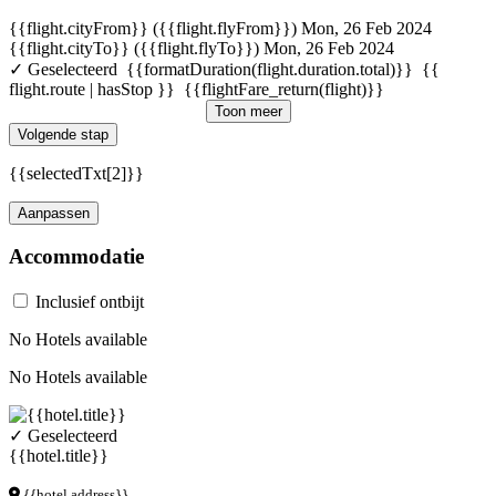
{{flight.cityFrom}} ({{flight.flyFrom}})
Mon, 26 Feb 2024
{{flight.cityTo}} ({{flight.flyTo}})
Mon, 26 Feb 2024
✓ Geselecteerd
{{formatDuration(flight.duration.total)}}
{{
flight.route | hasStop }}
{{flightFare_return(flight)}}
Toon meer
Volgende stap
{{selectedTxt[2]}}
Aanpassen
Accommodatie
Inclusief ontbijt
No Hotels available
No Hotels available
✓ Geselecteerd
{{hotel.title}}
{{hotel.address}}