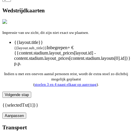
Wedstrijdkaarten
Impressie van uw zicht, dit zijn niet exact uw plaatsen.
{{layout.title}}
Inbegrepen
+ €
{{layout.sub_title}}
{{content.stadium.layout_prices[layout.id] -
content.stadium.layout_prices[content.stadium.layouts[0].id]}}
p.p.
Indien u met een oneven aantal personen reist, wordt de extra stoel zo dichtbij
mogelijk geplaatst
(
stoelen 3 en 4 naast elkaar op aanvraag
).
Volgende stap
{{selectedTxt[1]}}
Aanpassen
Transport