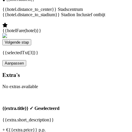
{{hotel.distance_to_center}} Stadscentrum
{{hotel.distance_to_stadium}} Stadion
Inclusief ontbijt
{{hotelFare(hotel)}}
Volgende stap
{{selectedTxt[3]}}
Aanpassen
Extra's
No extras available
{{extra.title}}
✓ Geselecteerd
{{extra.short_description}}
+ €{{extra.price}} p.p.