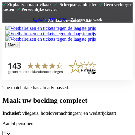
Zitplaatsen naast elkaar
Scherpste aanbieder
Geen verborgen
kosten
Persoonlijke service
040 – 785 16 20
– 7 dagen per week
Menu
Home
Premier League
La Liga
Serie A
Bundesliga
Clubs
The match date has already passed.
Contact
Maak uw boeking compleet
Inclusief:
vliegreis, hotelovernachting(en) en wedstrijdkaart
Aantal personen