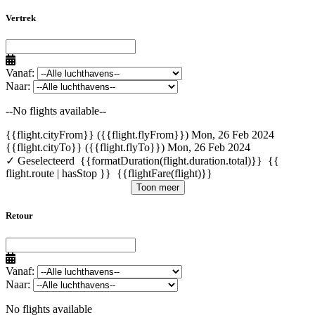
Vertrek
Vanaf:
Naar:
--No flights available--
{{flight.cityFrom}} ({{flight.flyFrom}})
Mon, 26 Feb 2024
{{flight.cityTo}} ({{flight.flyTo}})
Mon, 26 Feb 2024
✓ Geselecteerd
{{formatDuration(flight.duration.total)}}
{{
flight.route | hasStop }}
{{flightFare(flight)}}
Toon meer
Retour
Vanaf:
Naar:
No flights available