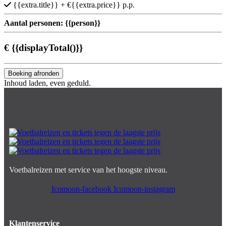
{{extra.title}}
+ €{{extra.price}} p.p.
Aantal personen:
{{person}}
€
{{displayTotal()}}
Boeking afronden
Inhoud laden, even geduld.
Voetbalreizen met service van het hoogste niveau.
Icomoon-facebook
Icomoon-instagram
Klantenservice