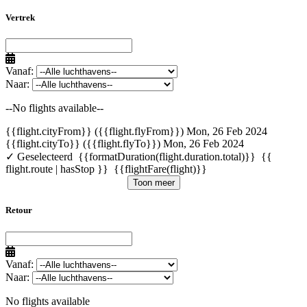
Vertrek
Vanaf:
Naar:
--No flights available--
{{flight.cityFrom}} ({{flight.flyFrom}})
Mon, 26 Feb 2024
{{flight.cityTo}} ({{flight.flyTo}})
Mon, 26 Feb 2024
✓ Geselecteerd
{{formatDuration(flight.duration.total)}}
{{
flight.route | hasStop }}
{{flightFare(flight)}}
Toon meer
Retour
Vanaf:
Naar:
No flights available