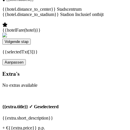
{{hotel.distance_to_center}} Stadscentrum
{{hotel.distance_to_stadium}} Stadion
Inclusief ontbijt
{{hotelFare(hotel)}}
Volgende stap
{{selectedTxt[3]}}
Aanpassen
Extra's
No extras available
{{extra.title}}
✓ Geselecteerd
{{extra.short_description}}
+ €{{extra.price}} p.p.