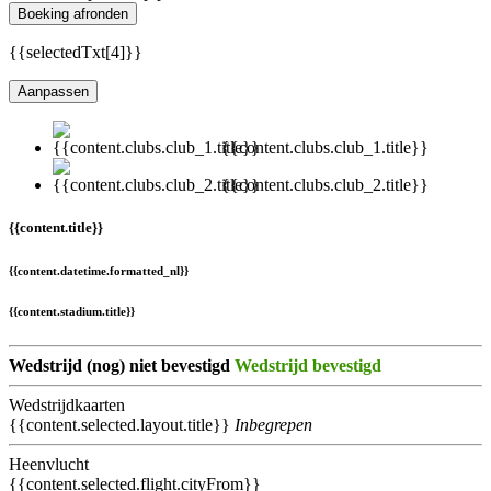
Boeking afronden
{{selectedTxt[4]}}
Aanpassen
{{content.clubs.club_1.title}}
{{content.clubs.club_2.title}}
{{content.title}}
{{content.datetime.formatted_nl}}
{{content.stadium.title}}
Wedstrijd (nog) niet bevestigd
Wedstrijd bevestigd
Wedstrijdkaarten
{{content.selected.layout.title}}
Inbegrepen
Heenvlucht
{{content.selected.flight.cityFrom}}