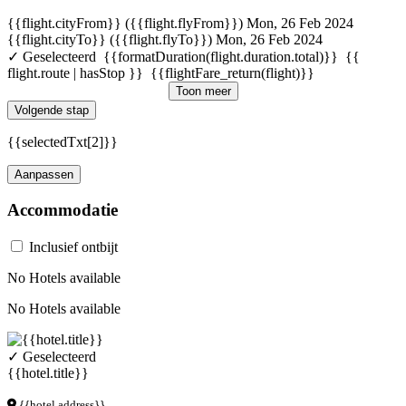
{{flight.cityFrom}} ({{flight.flyFrom}})
Mon, 26 Feb 2024
{{flight.cityTo}} ({{flight.flyTo}})
Mon, 26 Feb 2024
✓ Geselecteerd
{{formatDuration(flight.duration.total)}}
{{
flight.route | hasStop }}
{{flightFare_return(flight)}}
Toon meer
Volgende stap
{{selectedTxt[2]}}
Aanpassen
Accommodatie
Inclusief ontbijt
No Hotels available
No Hotels available
✓ Geselecteerd
{{hotel.title}}
{{hotel.address}}