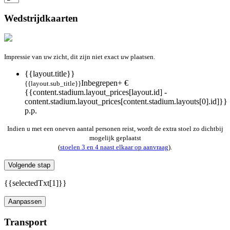
Wedstrijdkaarten
Impressie van uw zicht, dit zijn niet exact uw plaatsen.
{{layout.title}}
Inbegrepen
+ €
{{layout.sub_title}}
{{content.stadium.layout_prices[layout.id] -
content.stadium.layout_prices[content.stadium.layouts[0].id]}}
p.p.
Indien u met een oneven aantal personen reist, wordt de extra stoel zo dichtbij
mogelijk geplaatst
(
stoelen 3 en 4 naast elkaar op aanvraag
).
Volgende stap
{{selectedTxt[1]}}
Aanpassen
Transport