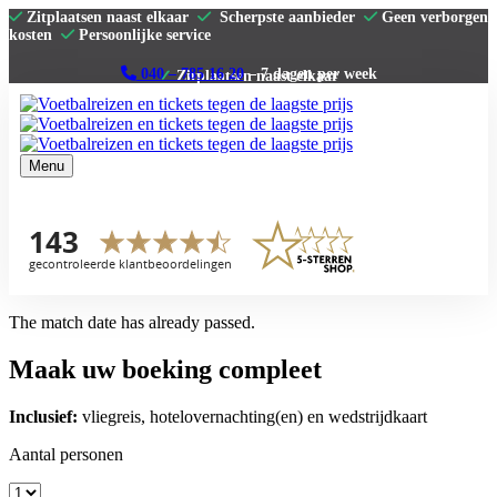
Zitplaatsen naast elkaar
Scherpste aanbieder
Geen verborgen
kosten
Persoonlijke service
040 – 785 16 20
– 7 dagen per week
Menu
Home
Premier League
La Liga
Serie A
Bundesliga
Clubs
The match date has already passed.
Contact
Maak uw boeking compleet
Inclusief:
vliegreis, hotelovernachting(en) en wedstrijdkaart
Aantal personen