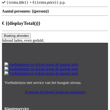
{{extra.title}}
+ €{{extra.price}} p.p.
Aantal personen:
{{person}}
€
{{displayTotal()}}
Boeking afronden
Inhoud laden, even geduld.
Voetbalreizen met service van het hoogste niveau.
Icomoon-facebook
Icomoon-instagram
Klantenservice