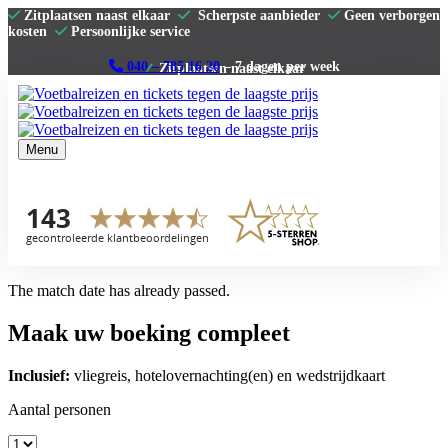
Zitplaatsen naast elkaar
Scherpste aanbieder
Geen verborgen
kosten
Persoonlijke service
040 – 785 16 20
– 7 dagen per week
Menu
Home
Premier League
La Liga
Serie A
Bundesliga
Clubs
The match date has already passed.
Contact
Maak uw boeking compleet
Inclusief:
vliegreis, hotelovernachting(en) en wedstrijdkaart
Aantal personen