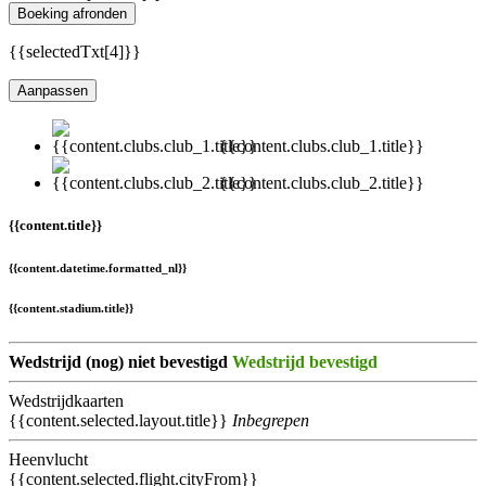
Boeking afronden
{{selectedTxt[4]}}
Aanpassen
{{content.clubs.club_1.title}}
{{content.clubs.club_2.title}}
{{content.title}}
{{content.datetime.formatted_nl}}
{{content.stadium.title}}
Wedstrijd (nog) niet bevestigd
Wedstrijd bevestigd
Wedstrijdkaarten
{{content.selected.layout.title}}
Inbegrepen
Heenvlucht
{{content.selected.flight.cityFrom}}