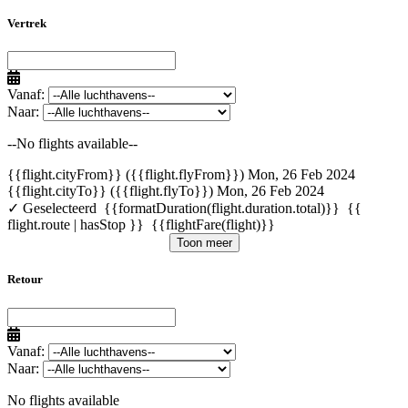
Vertrek
Vanaf:
Naar:
--No flights available--
{{flight.cityFrom}} ({{flight.flyFrom}})
Mon, 26 Feb 2024
{{flight.cityTo}} ({{flight.flyTo}})
Mon, 26 Feb 2024
✓ Geselecteerd
{{formatDuration(flight.duration.total)}}
{{
flight.route | hasStop }}
{{flightFare(flight)}}
Toon meer
Retour
Vanaf:
Naar:
No flights available