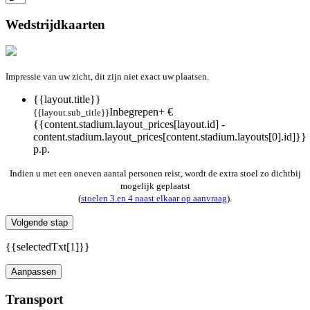
Wedstrijdkaarten
Impressie van uw zicht, dit zijn niet exact uw plaatsen.
{{layout.title}}
Inbegrepen
+ €
{{layout.sub_title}}
{{content.stadium.layout_prices[layout.id] -
content.stadium.layout_prices[content.stadium.layouts[0].id]}}
p.p.
Indien u met een oneven aantal personen reist, wordt de extra stoel zo dichtbij
mogelijk geplaatst
(
stoelen 3 en 4 naast elkaar op aanvraag
).
Volgende stap
{{selectedTxt[1]}}
Aanpassen
Transport