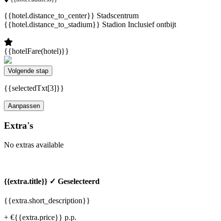
{{hotel.distance_to_center}} Stadscentrum
{{hotel.distance_to_stadium}} Stadion
Inclusief ontbijt
{{hotelFare(hotel)}}
Volgende stap
{{selectedTxt[3]}}
Aanpassen
Extra's
No extras available
{{extra.title}}
✓ Geselecteerd
{{extra.short_description}}
+ €{{extra.price}} p.p.