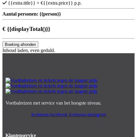
{{extra.title}}
+ €{{extra.price}} p.p.
Aantal personen:
{{person}}
€
{{displayTotal()}}
Boeking afronden
Inhoud laden, even geduld.
Voetbalreizen met service van het hoogste niveau.
Icomoon-facebook
Icomoon-instagram
Klantenservice