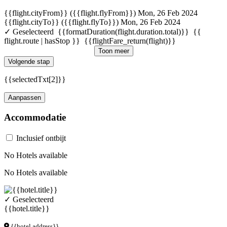
{{flight.cityFrom}} ({{flight.flyFrom}})
Mon, 26 Feb 2024
{{flight.cityTo}} ({{flight.flyTo}})
Mon, 26 Feb 2024
✓ Geselecteerd
{{formatDuration(flight.duration.total)}}
{{
flight.route | hasStop }}
{{flightFare_return(flight)}}
Toon meer
Volgende stap
{{selectedTxt[2]}}
Aanpassen
Accommodatie
Inclusief ontbijt
No Hotels available
No Hotels available
✓ Geselecteerd
{{hotel.title}}
{{hotel.address}}