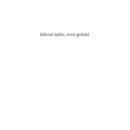
Aantal personen:
2
No flights available
€
Inhoud laden, even geduld.
Boeking afronden