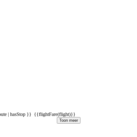
oute | hasStop }}
{{flightFare(flight)}}
Toon meer