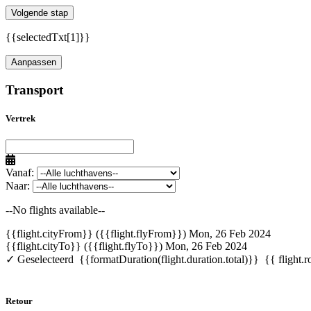
Volgende stap
{{selectedTxt[1]}}
Aanpassen
Transport
Vertrek
Vanaf:
Naar:
--No flights available--
{{flight.cityFrom}} ({{flight.flyFrom}})
Mon, 26 Feb 2024
{{flight.cityTo}} ({{flight.flyTo}})
Mon, 26 Feb 2024
✓ Geselecteerd
{{formatDuration(flight.duration.total)}}
{{ flight.r
Retour