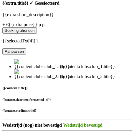
{{extra.title}}
✓ Geselecteerd
{{extra.short_description}}
+ €{{extra.price}} p.p.
Boeking afronden
{{selectedTxt[4]}}
Aanpassen
{{content.clubs.club_1.title}}
{{content.clubs.club_2.title}}
{{content.title}}
{{content.datetime.formatted_nl}}
{{content.stadium.title}}
Wedstrijd (nog) niet bevestigd
Wedstrijd bevestigd