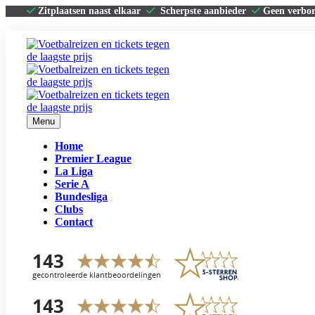
Zitplaatsen naast elkaar
Scherpste aanbieder
Geen verbo
Menu
Home
Premier League
La Liga
Serie A
Bundesliga
Clubs
Contact