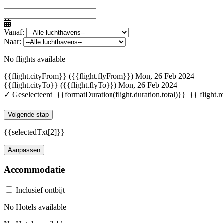
Vanaf:
Naar:
No flights available
{{flight.cityFrom}} ({{flight.flyFrom}})
Mon, 26 Feb 2024
{{flight.cityTo}} ({{flight.flyTo}})
Mon, 26 Feb 2024
✓ Geselecteerd
{{formatDuration(flight.duration.total)}}
{{ flight.r
Volgende stap
{{selectedTxt[2]}}
Aanpassen
Accommodatie
Inclusief ontbijt
No Hotels available