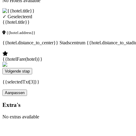
No Hotels available
✓ Geselecteerd
{{hotel.title}}
{{hotel.address}}
{{hotel.distance_to_center}} Stadscentrum
{{hotel.distance_to_stad
{{hotelFare(hotel)}}
Volgende stap
{{selectedTxt[3]}}
Aanpassen
Extra's
No extras available