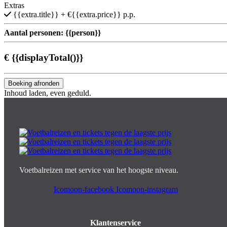
Extras
{{extra.title}}
+ €{{extra.price}} p.p.
Aantal personen:
{{person}}
€
{{displayTotal()}}
Boeking afronden
Inhoud laden, even geduld.
Voetbalreizen met service van het hoogste niveau.
Icomoon-facebook
Icomoon-instagram
Klantenservice