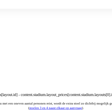
[layout.id] - content.stadium.layout_prices[content.stadium.layouts[0].
u met een oneven aantal personen reist, wordt de extra stoel zo dichtbij mogelijk g
(
stoelen 3 en 4 naast elkaar op aanvraag
).