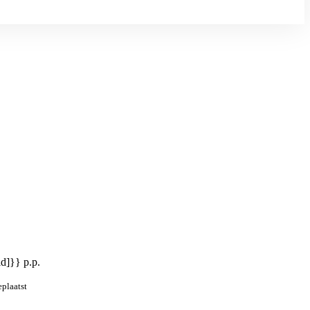
id]}} p.p.
eplaatst