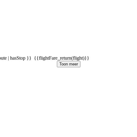
oute | hasStop }}
{{flightFare_return(flight)}}
Toon meer