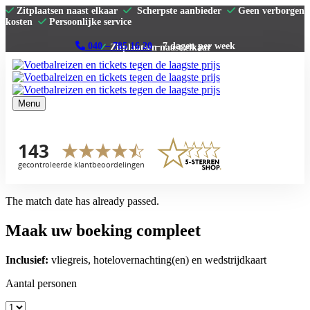
Zitplaatsen naast elkaar
Scherpste aanbieder
Geen verborgen
kosten
Persoonlijke service
040 – 785 16 20
– 7 dagen per week
Menu
Home
Premier League
La Liga
Serie A
Bundesliga
Clubs
The match date has already passed.
Contact
Maak uw boeking compleet
Inclusief:
vliegreis, hotelovernachting(en) en wedstrijdkaart
Aantal personen