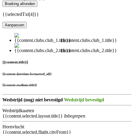
Boeking afronden
{{selectedTxt[4]}}
Aanpassen
{{content.clubs.club_1.title}}
{{content.clubs.club_2.title}}
{{content.title}}
{{content.datetime.formatted_nl}}
{{content.stadium.title}}
Wedstrijd (nog) niet bevestigd
Wedstrijd bevestigd
Wedstrijdkaarten
{{content.selected.layout.title}}
Inbegrepen
Heenvlucht
{{content.selected.flight.cityFrom}}