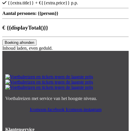
{{extra.title}}
+ €{{extra.price}} p.p.
Aantal personen:
{{person}}
€
{{displayTotal()}}
Boeking afronden
Inhoud laden, even geduld.
Voetbalreizen met service van het hoogste niveau.
Icomoon-facebook
Icomoon-instagram
Klantenservice