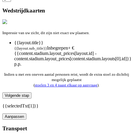
Wedstrijdkaarten
Impressie van uw zicht, dit zijn niet exact uw plaatsen.
{{layout.title}}
Inbegrepen
+ €
{{layout.sub_title}}
{{content.stadium.layout_prices[layout.id] -
content.stadium.layout_prices[content.stadium.layouts[0].id]}}
p.p.
Indien u met een oneven aantal personen reist, wordt de extra stoel zo dichtbij
mogelijk geplaatst
(
stoelen 3 en 4 naast elkaar op aanvraag
).
Volgende stap
{{selectedTxt[1]}}
Aanpassen
Transport