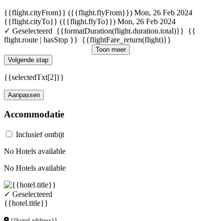
{{flight.cityFrom}} ({{flight.flyFrom}})
Mon, 26 Feb 2024
{{flight.cityTo}} ({{flight.flyTo}})
Mon, 26 Feb 2024
✓ Geselecteerd
{{formatDuration(flight.duration.total)}}
{{
flight.route | hasStop }}
{{flightFare_return(flight)}}
Toon meer
Volgende stap
{{selectedTxt[2]}}
Aanpassen
Accommodatie
Inclusief ontbijt
No Hotels available
No Hotels available
✓ Geselecteerd
{{hotel.title}}
{{hotel.address}}