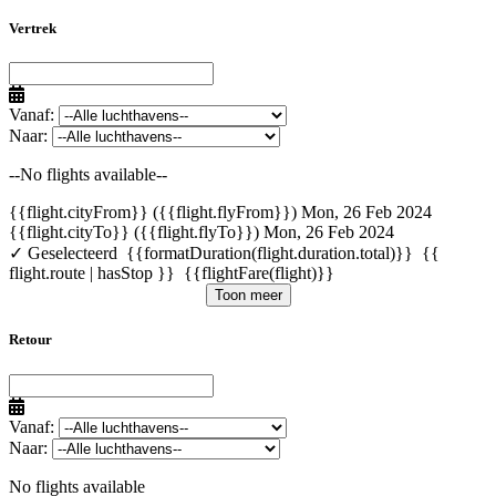
Vertrek
Vanaf:
Naar:
--No flights available--
{{flight.cityFrom}} ({{flight.flyFrom}})
Mon, 26 Feb 2024
{{flight.cityTo}} ({{flight.flyTo}})
Mon, 26 Feb 2024
✓ Geselecteerd
{{formatDuration(flight.duration.total)}}
{{
flight.route | hasStop }}
{{flightFare(flight)}}
Toon meer
Retour
Vanaf:
Naar:
No flights available