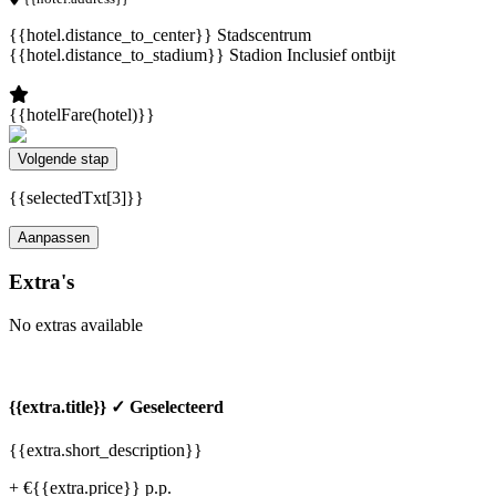
{{hotel.distance_to_center}} Stadscentrum
{{hotel.distance_to_stadium}} Stadion
Inclusief ontbijt
{{hotelFare(hotel)}}
Volgende stap
{{selectedTxt[3]}}
Aanpassen
Extra's
No extras available
{{extra.title}}
✓ Geselecteerd
{{extra.short_description}}
+ €{{extra.price}} p.p.