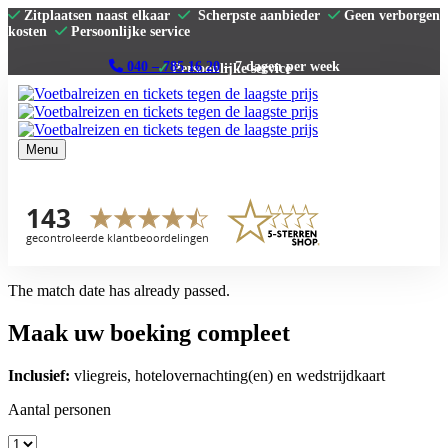
Zitplaatsen naast elkaar
Scherpste aanbieder
Geen verborgen
kosten
Persoonlijke service
040 – 785 16 20
– 7 dagen per week
Menu
Home
Premier League
La Liga
Serie A
Bundesliga
Clubs
The match date has already passed.
Contact
Maak uw boeking compleet
Inclusief:
vliegreis, hotelovernachting(en) en wedstrijdkaart
Aantal personen