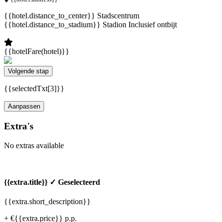
{{hotel.distance_to_center}} Stadscentrum
{{hotel.distance_to_stadium}} Stadion
Inclusief ontbijt
{{hotelFare(hotel)}}
Volgende stap
{{selectedTxt[3]}}
Aanpassen
Extra's
No extras available
{{extra.title}}
✓ Geselecteerd
{{extra.short_description}}
+ €{{extra.price}} p.p.