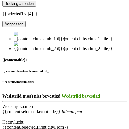
Boeking afronden
{{selectedTxt[4]}}
Aanpassen
{{content.clubs.club_1.title}}
{{content.clubs.club_2.title}}
{{content.title}}
{{content.datetime.formatted_nl}}
{{content.stadium.title}}
Wedstrijd (nog) niet bevestigd
Wedstrijd bevestigd
Wedstrijdkaarten
{{content.selected.layout.title}}
Inbegrepen
Heenvlucht
{{content.selected.flight.cityFrom}}