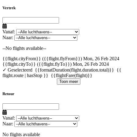
Vertrek
Vanaf:
Naar:
--No flights available--
{{flight.cityFrom}} ({{flight.flyFrom}})
Mon, 26 Feb 2024
{{flight.cityTo}} ({{flight.flyTo}})
Mon, 26 Feb 2024
✓ Geselecteerd
{{formatDuration(flight.duration.total)}}
{{
flight.route | hasStop }}
{{flightFare(flight)}}
Toon meer
Retour
Vanaf:
Naar:
No flights available