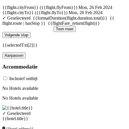
{{flight.cityFrom}} ({{flight.flyFrom}})
Mon, 26 Feb 2024
{{flight.cityTo}} ({{flight.flyTo}})
Mon, 26 Feb 2024
✓ Geselecteerd
{{formatDuration(flight.duration.total)}}
{{
flight.route | hasStop }}
{{flightFare_return(flight)}}
Toon meer
Volgende stap
{{selectedTxt[2]}}
Aanpassen
Accommodatie
Inclusief ontbijt
No Hotels available
No Hotels available
✓ Geselecteerd
{{hotel.title}}
{{hotel.address}}