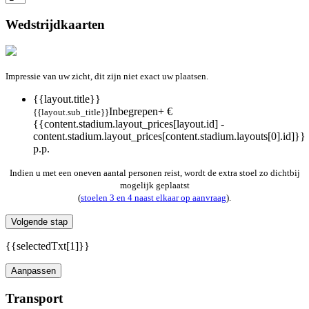
Wedstrijdkaarten
Impressie van uw zicht, dit zijn niet exact uw plaatsen.
{{layout.title}}
Inbegrepen
+ €
{{layout.sub_title}}
{{content.stadium.layout_prices[layout.id] -
content.stadium.layout_prices[content.stadium.layouts[0].id]}}
p.p.
Indien u met een oneven aantal personen reist, wordt de extra stoel zo dichtbij
mogelijk geplaatst
(
stoelen 3 en 4 naast elkaar op aanvraag
).
Volgende stap
{{selectedTxt[1]}}
Aanpassen
Transport