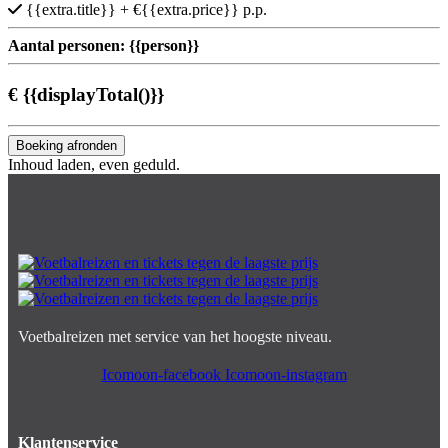
{{extra.title}}
+ €{{extra.price}} p.p.
Aantal personen:
{{person}}
€
{{displayTotal()}}
Boeking afronden
Inhoud laden, even geduld.
Voetbalreizen met service van het hoogste niveau.
Icomoon-facebook
Icomoon-instagram
Klantenservice