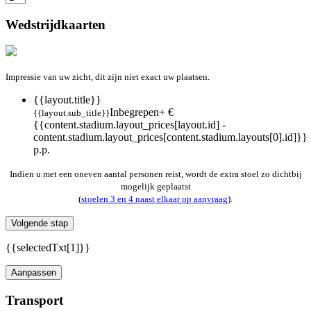
Wedstrijdkaarten
Impressie van uw zicht, dit zijn niet exact uw plaatsen.
{{layout.title}}
Inbegrepen
+ €
{{layout.sub_title}}
{{content.stadium.layout_prices[layout.id] -
content.stadium.layout_prices[content.stadium.layouts[0].id]}}
p.p.
Indien u met een oneven aantal personen reist, wordt de extra stoel zo dichtbij
mogelijk geplaatst
(
stoelen 3 en 4 naast elkaar op aanvraag
).
Volgende stap
{{selectedTxt[1]}}
Aanpassen
Transport