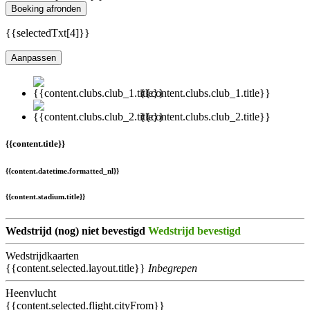
Boeking afronden
{{selectedTxt[4]}}
Aanpassen
{{content.clubs.club_1.title}}
{{content.clubs.club_2.title}}
{{content.title}}
{{content.datetime.formatted_nl}}
{{content.stadium.title}}
Wedstrijd (nog) niet bevestigd
Wedstrijd bevestigd
Wedstrijdkaarten
{{content.selected.layout.title}}
Inbegrepen
Heenvlucht
{{content.selected.flight.cityFrom}}