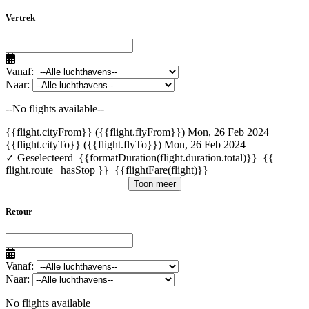
Vertrek
Vanaf:
Naar:
--No flights available--
{{flight.cityFrom}} ({{flight.flyFrom}})
Mon, 26 Feb 2024
{{flight.cityTo}} ({{flight.flyTo}})
Mon, 26 Feb 2024
✓ Geselecteerd
{{formatDuration(flight.duration.total)}}
{{
flight.route | hasStop }}
{{flightFare(flight)}}
Toon meer
Retour
Vanaf:
Naar:
No flights available