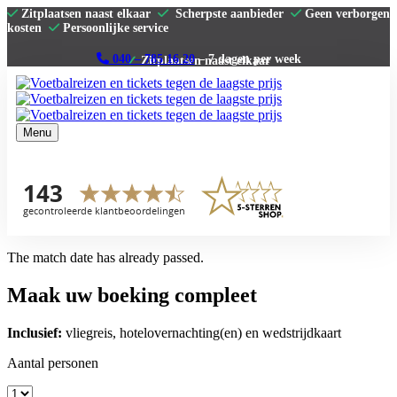
Zitplaatsen naast elkaar
Scherpste aanbieder
Geen verborgen
kosten
Persoonlijke service
040 – 785 16 20
– 7 dagen per week
Menu
Home
Premier League
La Liga
Serie A
Bundesliga
Clubs
The match date has already passed.
Contact
Maak uw boeking compleet
Inclusief:
vliegreis, hotelovernachting(en) en wedstrijdkaart
Aantal personen