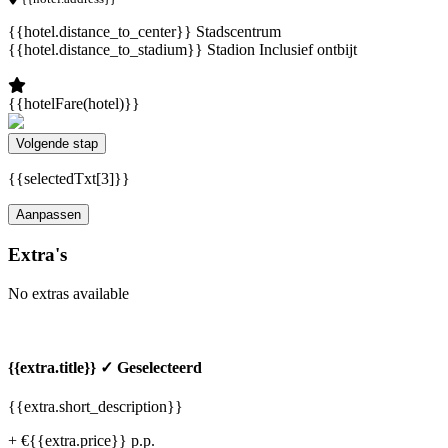
{{hotel.distance_to_center}} Stadscentrum
{{hotel.distance_to_stadium}} Stadion
Inclusief ontbijt
{{hotelFare(hotel)}}
Volgende stap
{{selectedTxt[3]}}
Aanpassen
Extra's
No extras available
{{extra.title}}
✓ Geselecteerd
{{extra.short_description}}
+ €{{extra.price}} p.p.