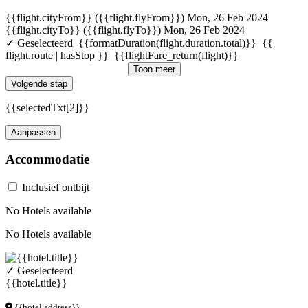
{{flight.cityFrom}} ({{flight.flyFrom}})
Mon, 26 Feb 2024
{{flight.cityTo}} ({{flight.flyTo}})
Mon, 26 Feb 2024
✓ Geselecteerd
{{formatDuration(flight.duration.total)}}
{{
flight.route | hasStop }}
{{flightFare_return(flight)}}
Toon meer
Volgende stap
{{selectedTxt[2]}}
Aanpassen
Accommodatie
Inclusief ontbijt
No Hotels available
No Hotels available
✓ Geselecteerd
{{hotel.title}}
{{hotel.address}}