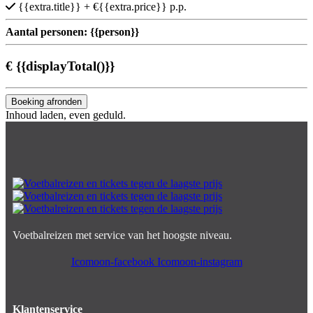
{{extra.title}}
+ €{{extra.price}} p.p.
Aantal personen:
{{person}}
€
{{displayTotal()}}
Boeking afronden
Inhoud laden, even geduld.
Voetbalreizen met service van het hoogste niveau.
Icomoon-facebook
Icomoon-instagram
Klantenservice