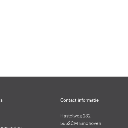
ts
Contact informatie
Hastelweg 232
5652CM Eindhoven
orwaarden