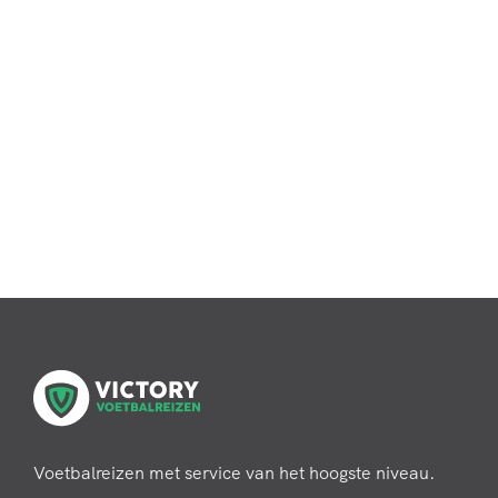
--No flights available--
Retour
Vanaf:
No flights available
Voetbalreizen met service van het hoogste niveau.