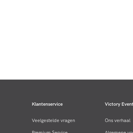
Naar:
Klantenservice
Victory Even
Veelgestelde vragen
Ons verhaal
Premium Service
Algemene vo