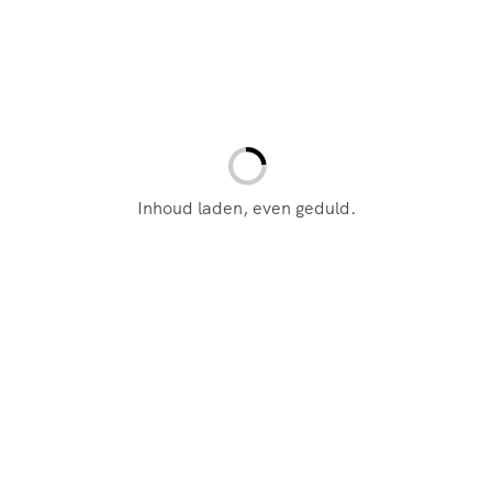
t, wordt de extra stoel zo dichtbij mogelijk geplaatst
naast elkaar op aanvraag
).
Volgende stap
Inhoud laden, even geduld.
Naar: