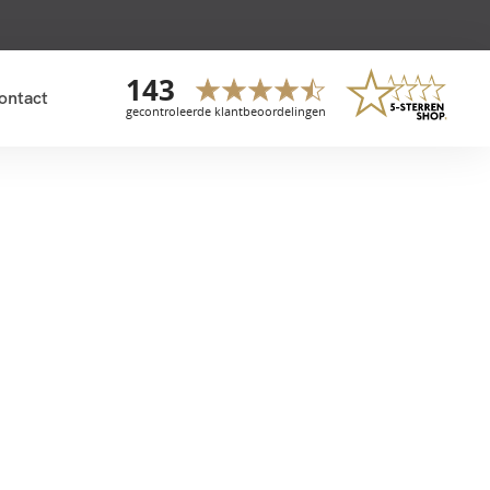
ontact
Wedstrijd (nog) niet bevestigd
Wedstrijdkaarten
Inbegrepen