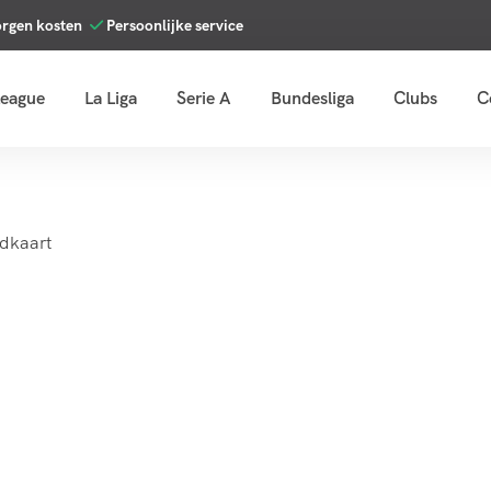
orgen kosten
Persoonlijke service
League
La Liga
Serie A
Bundesliga
Clubs
C
jdkaart