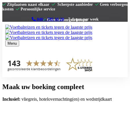
Zitplaatsen naast elkaar
Scherpste aanbieder
Geen verborgen
kosten
Persoonlijke service
040 – 785 16 20
– 7 dagen per week
Menu
Home
Premier League
La Liga
Serie A
Bundesliga
Clubs
Contact
Maak uw boeking compleet
Inclusief:
vliegreis, hotelovernachting(en) en wedstrijdkaart
Aantal personen