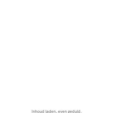
Extra's
No Hotels available
--No flights available--
Wedstrijd (nog) niet bevestigd
Retour
Wedstrijdkaarten
Inbegrepen
Vanaf:
Naar:
Accommodatie niet beschikbaar
Aantal personen:
2
No flights available
€
Inhoud laden, even geduld.