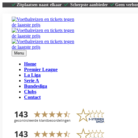
Zitplaatsen naast elkaar
Scherpste aanbieder
Geen verbo
Menu
Home
Premier League
La Liga
Serie A
Bundesliga
Clubs
Contact