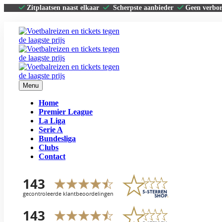
Zitplaatsen naast elkaar
Scherpste aanbieder
Geen verbo
Menu
Home
Premier League
La Liga
Serie A
Bundesliga
Clubs
Contact